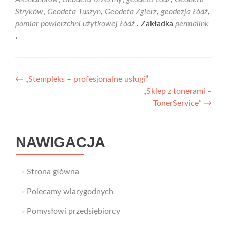
Stryków
,
Geodeta Tuszyn
,
Geodeta Zgierz
,
geodezja Łódź
,
pomiar powierzchni użytkowej Łódź
. Zakładka
permalink
.
Nawigacja
←
„Stempleks – profesjonalne usługi”
„Sklep z tonerami –
wpisu
TonerService”
→
NAWIGACJA
Strona główna
Polecamy wiarygodnych
Pomysłowi przedsiębiorcy