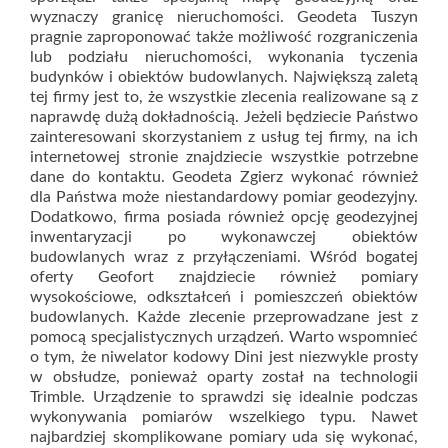
wyznaczy granicę nieruchomości. Geodeta Tuszyn
pragnie zaproponować także możliwość rozgraniczenia
lub podziału nieruchomości, wykonania tyczenia
budynków i obiektów budowlanych. Największą zaletą
tej firmy jest to, że wszystkie zlecenia realizowane są z
naprawdę dużą dokładnością. Jeżeli będziecie Państwo
zainteresowani skorzystaniem z usług tej firmy, na ich
internetowej stronie znajdziecie wszystkie potrzebne
dane do kontaktu. Geodeta Zgierz wykonać również
dla Państwa może niestandardowy pomiar geodezyjny.
Dodatkowo, firma posiada również opcję geodezyjnej
inwentaryzacji po wykonawczej obiektów
budowlanych wraz z przyłączeniami. Wśród bogatej
oferty Geofort znajdziecie również pomiary
wysokościowe, odkształceń i pomieszczeń obiektów
budowlanych. Każde zlecenie przeprowadzane jest z
pomocą specjalistycznych urządzeń. Warto wspomnieć
o tym, że niwelator kodowy Dini jest niezwykle prosty
w obsłudze, ponieważ oparty został na technologii
Trimble. Urządzenie to sprawdzi się idealnie podczas
wykonywania pomiarów wszelkiego typu. Nawet
najbardziej skomplikowane pomiary uda się wykonać,