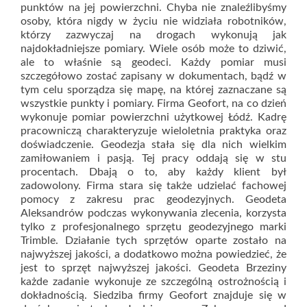
punktów na jej powierzchni. Chyba nie znaleźlibyśmy
osoby, która nigdy w życiu nie widziała robotników,
którzy zazwyczaj na drogach wykonują jak
najdokładniejsze pomiary. Wiele osób może to dziwić,
ale to właśnie są geodeci. Każdy pomiar musi
szczegółowo zostać zapisany w dokumentach, bądź w
tym celu sporządza się mapę, na której zaznaczane są
wszystkie punkty i pomiary. Firma Geofort, na co dzień
wykonuje pomiar powierzchni użytkowej Łódź. Kadrę
pracowniczą charakteryzuje wieloletnia praktyka oraz
doświadczenie. Geodezja stała się dla nich wielkim
zamiłowaniem i pasją. Tej pracy oddają się w stu
procentach. Dbają o to, aby każdy klient był
zadowolony. Firma stara się także udzielać fachowej
pomocy z zakresu prac geodezyjnych. Geodeta
Aleksandrów podczas wykonywania zlecenia, korzysta
tylko z profesjonalnego sprzętu geodezyjnego marki
Trimble. Działanie tych sprzętów oparte zostało na
najwyższej jakości, a dodatkowo można powiedzieć, że
jest to sprzęt najwyższej jakości. Geodeta Brzeziny
każde zadanie wykonuje ze szczególną ostrożnością i
dokładnością. Siedziba firmy Geofort znajduje się w