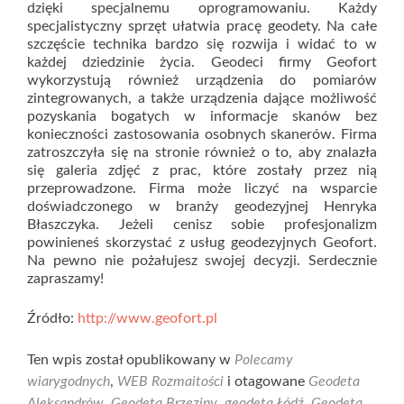
dzięki specjalnemu oprogramowaniu. Każdy
specjalistyczny sprzęt ułatwia pracę geodety. Na całe
szczęście technika bardzo się rozwija i widać to w
każdej dziedzinie życia. Geodeci firmy Geofort
wykorzystują również urządzenia do pomiarów
zintegrowanych, a także urządzenia dające możliwość
pozyskania bogatych w informacje skanów bez
konieczności zastosowania osobnych skanerów. Firma
zatroszczyła się na stronie również o to, aby znalazła
się galeria zdjęć z prac, które zostały przez nią
przeprowadzone. Firma może liczyć na wsparcie
doświadczonego w branży geodezyjnej Henryka
Błaszczyka. Jeżeli cenisz sobie profesjonalizm
powinieneś skorzystać z usług geodezyjnych Geofort.
Na pewno nie pożałujesz swojej decyzji. Serdecznie
zapraszamy!
Źródło:
http://www.geofort.pl
Ten wpis został opublikowany w
Polecamy
wiarygodnych
,
WEB Rozmaitości
i otagowane
Geodeta
Aleksandrów
,
Geodeta Brzeziny
,
geodeta Łódź
,
Geodeta