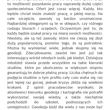
to możliwość pozyskania pracy naprawdę dużej części
społeczeństwa. Ofert jest coraz więcej. Każdy, kto
będzie chciał może znaleźć pracę, o jakiej marzy. Na
całe szczęście, zawody są bardzo urozmaicone.
Najbardziej obleganymi są te w sklepach, czy różnego
rodzaju biurach i urzędach. Oczywistym jest to, że
każdy będzie szukał pracy na miarę swoich możliwości.
Niestety, ale są też zawody, które nie cieszą się zbyt
dużą popularnością, pomimo tego, że są potrzebne.
Można by wymieniać wiele, jednak skupmy się na
geodezji. Zdecydowanie, zawód ten jest już tak
interesujący wśród młodych osób, jak kiedyś. Dzisiejsza
młodzież stawia przede wszystkim na takie kierunki
studiów, które po ukończeniu w większym stopniu
gwarantują im dobrze płatną pracę. Liczba chętnych do
podjęcia studiów o tym profilu cały czas waha się, raz
jest lepiej raz gorzej, jednak kryzys zbliża się wielkimi
krokami. Z opinii pracodawców wynikało, że
absolwenci kierunku geodezja i kartografia nie potrafili
wykorzystać swojej wiedzy, a także niechętnie
podchodzili do szkoleń, podnoszących ich
umiejętności. Geodezja Łódź dla wielu z nas może być