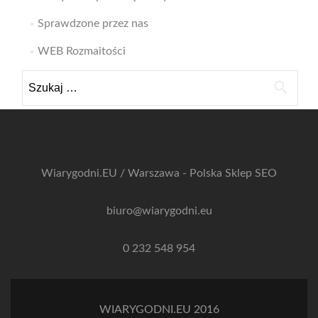
Sprawdzone przez nas
WEB Rozmaitości
Szukaj:
Wiarygodni.EU / Warszawa - Polska
Sklep SEO
biuro@wiarygodni.eu
0 232 548 954
WIARYGODNI.EU 2016