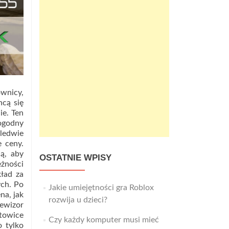
wnicy,
hcą się
ie. Ten
dogodny
ledwie
e ceny.
ą, aby
OSTATNIE WPISY
eżności
kład za
ych. Po
Jakie umiejętności gra Roblox
na, jak
rozwija u dzieci?
lewizor
atowice
Czy każdy komputer musi mieć
o tylko