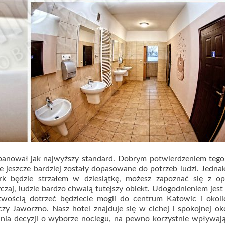
 panował jak najwyższy standard. Dobrym potwierdzeniem tego
jeszcze bardziej zostały dopasowane do potrzeb ludzi. Jednak,
rk będzie strzałem w dziesiątkę, możesz zapoznać się z opi
aj, ludzie bardzo chwalą tutejszy obiekt. Udogodnieniem jest 
łatwością dotrzeć będziecie mogli do centrum Katowic i okol
zy Jaworzno. Nasz hotel znajduje się w cichej i spokojnej oko
nia decyzji o wyborze noclegu, na pewno korzystnie wpływaj