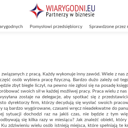
arygodnych
Pomysłowi przedsiębiorcy
Sprawdzone przez 
 związanych z pracą. Każdy wykonuje inny zawód. Wiele z nas 
część osób wybiera pracę fizyczną. Bardzo dużo zależy od tego
dzie zbyt biegle liczył, na pewno nie zgłosi się na posadę księ
próbować swoich sił w każdej możliwej pracy. Praca wielu z nas
syłana zostaje na delegacje, aby spotkać się z przedstawici
sto dyrektorzy firm, którzy decydują się wysłać swoich prac
eny są bardzo wygórowane, czasami wręcz nieadekwatne do pan
j sytuacji dochodzi raz na jakiś czas, nie będzie z tym wi
odbywają się kilka razy w miesiącu? Jak znaleźć obiekt, który
u zdziwieniu wielu osób istnieją miejsca, które spełniają te kr