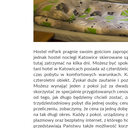
Hostel mPark pragnie swoim gościom zapropo
jednak hostel noclegi Katowice skierowane są
tutaj zatrzymać na kilka dni. Możesz być spok
tani hotel w Katowicach posiada aż czterdzieś
czas pobytu w komfortowych warunkach. Kat
czteroletni obiekt. Zyskał duże zaufanie i p
Możesz wynająć jeden z pokoi już za dwadzi
skorzystać ze specjalnie przygotowanych ceno
od tego, jak długo będziemy chcieli zostać, z
trzydziestodniowy pobyt dla jednej osoby, cen
przeliczeniu, zobaczymy, że cena za jedną dobę
na tak długi okres. Każdy z pokoi, urządzony 
plazmowy oraz bezpłatny internet, z którego h
przedstawiają Państwu także możliwość korzy