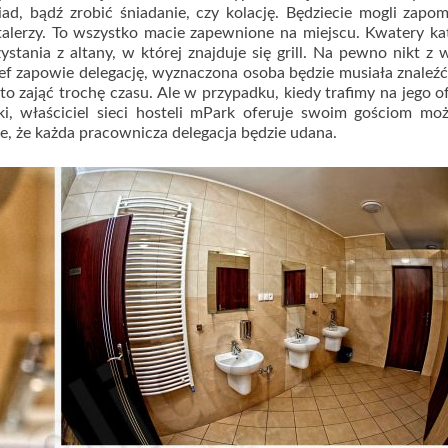
d, bądź zrobić śniadanie, czy kolację. Będziecie mogli zapo
alerzy. To wszystko macie zapewnione na miejscu. Kwatery k
stania z altany, w której znajduje się grill. Na pewno nikt z 
 szef zapowie delegację, wyznaczona osoba będzie musiała znaleź
to zająć trochę czasu. Ale w przypadku, kiedy trafimy na jego of
, właściciel sieci hosteli mPark oferuje swoim gościom moż
 że każda pracownicza delegacja będzie udana.