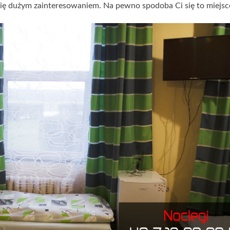
ę dużym zainteresowaniem. Na pewno spodoba Ci się to miejsc