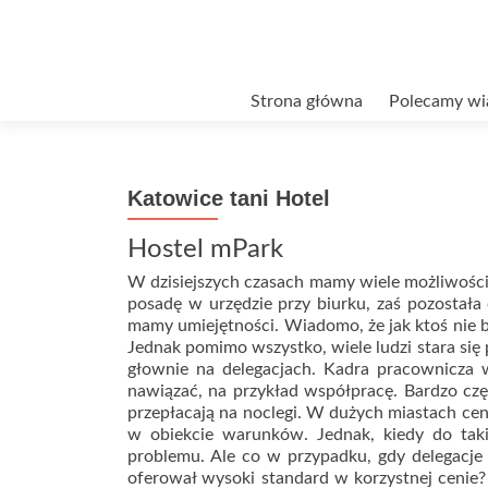
Przejdź
Strona główna
Polecamy wi
do
treści
Katowice tani Hotel
Hostel mPark
W dzisiejszych czasach mamy wiele możliwości
posadę w urzędzie przy biurku, zaś pozostała 
mamy umiejętności. Wiadomo, że jak ktoś nie bę
Jednak pomimo wszystko, wiele ludzi stara się 
głownie na delegacjach. Kadra pracownicza wy
nawiązać, na przykład współpracę. Bardzo czę
przepłacają na noclegi. W dużych miastach c
w obiekcie warunków. Jednak, kiedy do takie
problemu. Ale co w przypadku, gdy delegacje 
oferował wysoki standard w korzystnej cenie? K