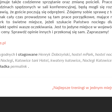
muje także codzienne sprzątanie oraz zmianę pościeli. Prac
dzinach spędzonych w sali konferencyjnej, będą mogli się ro
wią, że goście poczują się odprężeni. Zdajemy sobie sprawę z t
ednak cały czas prowadzone są tam prace porządkowe, mające 
rk to świetne miejsce, jeżeli szukacie Państwo noclegu dl
iekt spełni wasze oczekiwania. Jest to jedyne miejsce w wojew
e ceny. Sprawdź opinie innych i przekonaj się sam. Zapraszamy!
e.pl
ygodnych
i otagowane
Henryk Dobrzyński
,
hostel mPark
,
hostel noc
 Noclegi
,
Katowice tani Hotel
,
kwatery katowice
,
Noclegi Katowice
kładka
permalink
.
„Najlepsze treningi w jednym mie