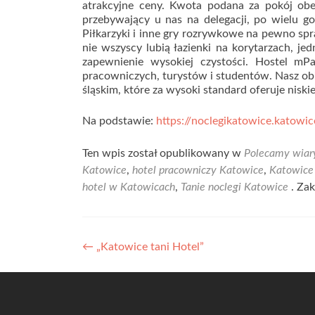
atrakcyjne ceny. Kwota podana za pokój obej
przebywający u nas na delegacji, po wielu go
Piłkarzyki i inne gry rozrywkowe na pewno spra
nie wszyscy lubią łazienki na korytarzach, j
zapewnienie wysokiej czystości. Hostel mPa
pracowniczych, turystów i studentów. Nasz ob
śląskim, które za wysoki standard oferuje niski
Na podstawie:
https://noclegikatowice.katowic
Ten wpis został opublikowany w
Polecamy wiar
Katowice
,
hotel pracowniczy Katowice
,
Katowice
hotel w Katowicach
,
Tanie noclegi Katowice
. Za
Nawigacja
←
„Katowice tani Hotel”
wpisu