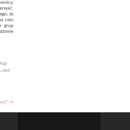
ownicy,
zerwać.
ego, że
na celu
a grup
ództwie
legi
,
tani
jscu”
→