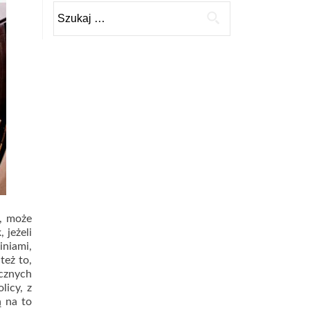
Szukaj:
, może
 jeżeli
niami,
też to,
icznych
licy, z
ą na to