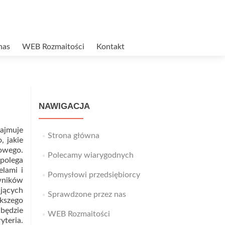
nas
WEB Rozmaitości
Kontakt
NAWIGACJA
zajmuje
Strona główna
, jakie
gowego.
Polecamy wiarygodnych
 polega
elami i
Pomysłowi przedsiębiorcy
owników
ujących
Sprawdzone przez nas
ększego
 będzie
WEB Rozmaitości
yteria.