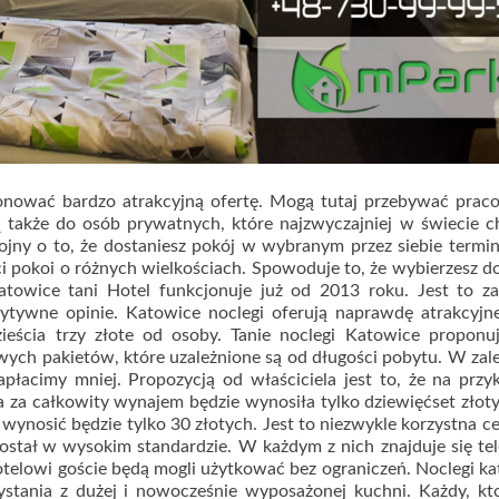
nować bardzo atrakcyjną ofertę. Mogą tutaj przebywać praco
 także do osób prywatnych, które najzwyczajniej w świecie c
ojny o to, że dostaniesz pokój w wybranym przez siebie termin
ci pokoi o różnych wielkościach. Spowoduje to, że wybierzesz 
owice tani Hotel funkcjonuje już od 2013 roku. Jest to za
ozytywne opinie. Katowice noclegi oferują naprawdę atrakcyjn
eścia trzy złote od osoby. Tanie noclegi Katowice proponuj
wych pakietów, które uzależnione są od długości pobytu. W zal
apłacimy mniej. Propozycją od właściciela jest to, że na przy
a za całkowity wynajem będzie wynosiła tylko dziewięćset złot
 wynosić będzie tylko 30 złotych. Jest to niezwykle korzystna ce
został w wysokim standardzie. W każdym z nich znajduje się te
otelowi goście będą mogli użytkować bez ograniczeń. Noclegi k
stania z dużej i nowocześnie wyposażonej kuchni. Każdy, kt