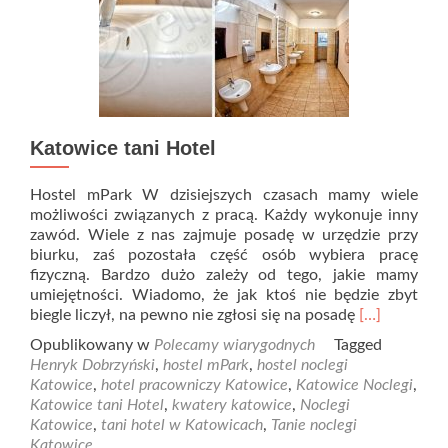
Katowice tani Hotel
Hostel mPark W dzisiejszych czasach mamy wiele
możliwości związanych z pracą. Każdy wykonuje inny
zawód. Wiele z nas zajmuje posadę w urzędzie przy
biurku, zaś pozostała część osób wybiera pracę
fizyczną. Bardzo dużo zależy od tego, jakie mamy
umiejętności. Wiadomo, że jak ktoś nie będzie zbyt
Read
biegle liczył, na pewno nie zgłosi się na posadę
[…]
more
Opublikowany w
Polecamy wiarygodnych
Tagged
about
Henryk Dobrzyński
,
hostel mPark
,
hostel noclegi
Katowice
Katowice
,
hotel pracowniczy Katowice
,
Katowice Noclegi
,
tani
Katowice tani Hotel
,
kwatery katowice
,
Noclegi
Hotel
Katowice
,
tani hotel w Katowicach
,
Tanie noclegi
Katowice