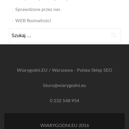
Sprawdzone przez nas
WEB Rozmaitości
Szukaj:
Wiarygodni.EU / Warszawa - Polska
Sklep SEO
biuro@wiarygodni.eu
0 232 548 954
WIARYGODNI.EU 2016