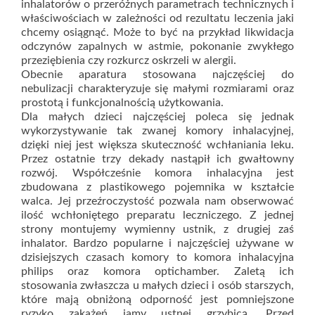
inhalatorów o przeróżnych parametrach technicznych i
właściwościach w zależności od rezultatu leczenia jaki
chcemy osiągnąć. Może to być na przykład likwidacja
odczynów zapalnych w astmie, pokonanie zwykłego
przeziębienia czy rozkurcz oskrzeli w alergii.
Obecnie aparatura stosowana najczęściej do
nebulizacji charakteryzuje się małymi rozmiarami oraz
prostotą i funkcjonalnością użytkowania.
Dla małych dzieci najczęściej poleca się jednak
wykorzystywanie tak zwanej komory inhalacyjnej,
dzięki niej jest większa skuteczność wchłaniania leku.
Przez ostatnie trzy dekady nastąpił ich gwałtowny
rozwój. Współcześnie komora inhalacyjna jest
zbudowana z plastikowego pojemnika w kształcie
walca. Jej przeźroczystość pozwala nam obserwować
ilość wchłoniętego preparatu leczniczego. Z jednej
strony montujemy wymienny ustnik, z drugiej zaś
inhalator. Bardzo popularne i najczęściej używane w
dzisiejszych czasach komory to komora inhalacyjna
philips oraz komora optichamber. Zaletą ich
stosowania zwłaszcza u małych dzieci i osób starszych,
które mają obniżoną odporność jest pomniejszone
ryzyko zakażeń jamy ustnej grzybicą. Przed