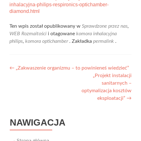
inhalacyjna-philips-respironics-optichamber-
diamond.html
Ten wpis został opublikowany w
Sprawdzone przez nas
,
WEB Rozmaitości
i otagowane
komora inhalacyjna
philips
,
komora optichamber
. Zakładka
permalink
.
Nawigacja
←
„Zakwaszenie organizmu – to powinieneś wiedzieć”
„Projekt instalacji
wpisu
sanitarnych –
optymalizacja kosztów
eksploatacji”
→
NAWIGACJA
Strona główna