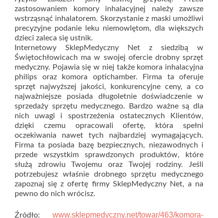
zastosowaniem komory inhalacyjnej należy zawsze
wstrząsnąć inhalatorem. Skorzystanie z maski umożliwi
precyzyjne podanie leku niemowlętom, dla większych
dzieci zaleca się ustnik.
Internetowy SklepMedyczny Net z siedzibą w
Świętochłowicach ma w swojej ofercie drobny sprzęt
medyczny. Pojawia się w niej także komora inhalacyjna
philips oraz komora optichamber. Firma ta oferuje
sprzęt najwyższej jakości, konkurencyjne ceny, a co
najważniejsze posiada długoletnie doświadczenie w
sprzedaży sprzętu medycznego. Bardzo ważne są dla
nich uwagi i spostrzeżenia ostatecznych Klientów,
dzięki czemu opracowali ofertę, która spełni
oczekiwania nawet tych najbardziej wymagających.
Firma ta posiada bazę bezpiecznych, niezawodnych i
przede wszystkim sprawdzonych produktów, które
służą zdrowiu Twojemu oraz Twojej rodziny. Jeśli
potrzebujesz właśnie drobnego sprzętu medycznego
zapoznaj się z ofertę firmy SklepMedyczny Net, a na
pewno do nich wrócisz.
www.sklepmedyczny.net/towar/463/komora-
Źródło: