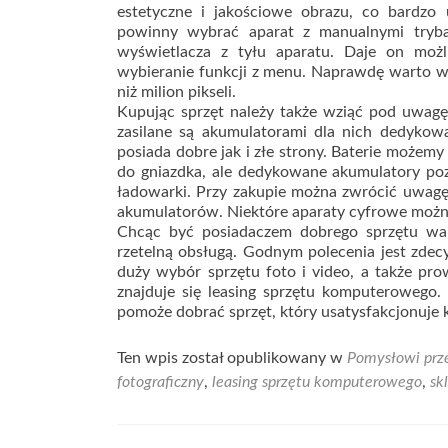
estetyczne i jakościowe obrazu, co bardzo
powinny wybrać aparat z manualnymi tryba
wyświetlacza z tyłu aparatu. Daje on możli
wybieranie funkcji z menu. Naprawdę warto wy
niż milion pikseli.
Kupując sprzęt należy także wziąć pod uwagę
zasilane są akumulatorami dla nich dedykowa
posiada dobre jak i złe strony. Baterie możem
do gniazdka, ale dedykowane akumulatory poz
ładowarki. Przy zakupie można zwrócić uwag
akumulatorów. Niektóre aparaty cyfrowe można
Chcąc być posiadaczem dobrego sprzętu war
rzetelną obsługą. Godnym polecenia jest zde
duży wybór sprzętu foto i video, a także pro
znajduje się leasing sprzętu komputeroweg
pomoże dobrać sprzęt, który usatysfakcjonuje
Ten wpis został opublikowany w
Pomysłowi prze
fotograficzny
,
leasing sprzętu komputerowego
,
sk