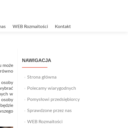
nas
WEB Rozmaitości
Kontakt
NAWIGACJA
ku może
arówno
Strona główna
a osoby
 wybrać
Polecamy wiarygodnych
dnych w
Pomysłowi przedsiębiorcy
a osoby
będzie
Sprawdzone przez nas
rwszego
WEB Rozmaitości