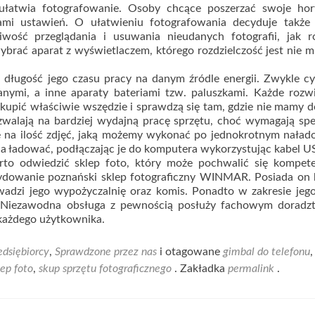
 ułatwia fotografowanie. Osoby chcące poszerzać swoje hor
mi ustawień. O ułatwieniu fotografowania decyduje także 
wość przeglądania i usuwania nieudanych fotografii, jak r
brać aparat z wyświetlaczem, którego rozdzielczość jest nie m
 długość jego czasu pracy na danym źródle energii. Zwykle c
nymi, a inne aparaty bateriami tzw. paluszkami. Każde rozw
y kupić właściwie wszędzie i sprawdzą się tam, gdzie nie mamy 
walają na bardziej wydajną pracę sprzętu, choć wymagają spe
ę na ilość zdjęć, jaką możemy wykonać po jednokrotnym naład
 ładować, podłączając je do komputera wykorzystując kabel U
to odwiedzić sklep foto, który może pochwalić się kompete
cydowanie poznański sklep fotograficzny WINMAR. Posiada on
wadzi jego wypożyczalnię oraz komis. Ponadto w zakresie jeg
o. Niezawodna obsługa z pewnością posłuży fachowym doradz
 każdego użytkownika.
dsiębiorcy
,
Sprawdzone przez nas
i otagowane
gimbal do telefonu
lep foto
,
skup sprzętu fotograficznego
. Zakładka
permalink
.