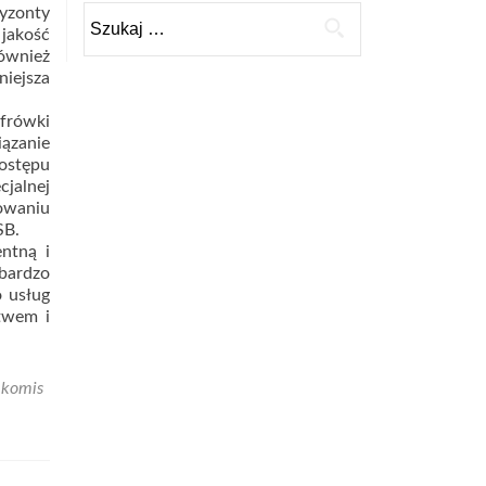
yzonty
Szukaj:
jakość
ównież
niejsza
yfrówki
iązanie
dostępu
cjalnej
owaniu
SB.
ntną i
 bardzo
o usług
twem i
,
komis