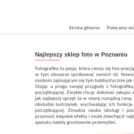
Przejdź
Strona główna
Polecamy wi
do
treści
Najlepszy sklep foto w Poznaniu
Fotografika to pasja, która cieszy się fascyna
w tym obszarze spróbować swoich sił. Nowoc
osobom zajmującym się tym hobbystycznie jak
Stojąc u progu swojej przygody z fotografiką
początkującej. Zwykle chcąc dokonać zakupu ap
jak najlepszy sprzęt za w miarę rozsądną cenę
obsłudze lustrzanek, wychwalając ich funkcje
początkującej. Żmudna nauka obsługi i po
przynosić kiepskie efekty i może zniechęcić na
aparatu należy gruntownie przemyśleć.