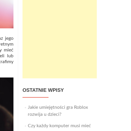
az jego
retnym
my mieć
li lub
trafimy
OSTATNIE WPISY
Jakie umiejętności gra Roblox
rozwija u dzieci?
Czy każdy komputer musi mieć