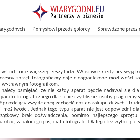
arygodnych
Pomysłowi przedsiębiorcy
Sprawdzone przez 
cją wśród coraz większej rzeszy ludzi. Właściwie każdy bez wyjąt
zesny sprzęt fotograficzny daje nieograniczone możliwości z
 i wytrawnym fotografikom.
 należy pamiętać, że nie każdy aparat będzie nadawał się dl
aratu fotograficznego dla siebie czy bliskiej osoby pragniemy
. Sprzedający zwykle chcą zachęcić nas do zakupu dużych i tru
 i możliwości. Jednak tego typu aparat nie jest odpowiedni dl
czątkowy brak doświadczenia, pomimo najlepszego sprzętu 
jbardziej zapalonego pasjonata fotografii. Dlatego też wybór pie