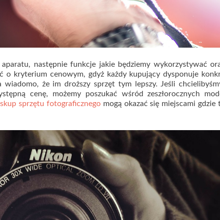
 aparatu, następnie funkcje jakie będziemy wykorzystywać or
ć o kryterium cenowym, gdyż każdy kupujący dysponuje konk
 wiadomo, że im droższy sprzęt tym lepszy. Jeśli chcielibyś
zystępną cenę, możemy poszukać wśród zeszłorocznych mode
b
skup sprzętu fotograficznego
mogą okazać się miejscami gdzie 