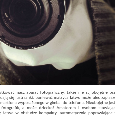
tkować nasz aparat fotograficzny, także nie są obojętne pr
dają się lustrzanki, ponieważ matryca łatwo może ulec zapiasz
smartfona wyposażonego w gimbal do telefonu. Nieobojętne jest
ta fotografik, a może dziecko? Amatorom i osobom stawiaj
się łatwe w obsłudze kompakty, automatycznie poprawiające 