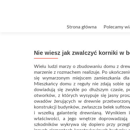
Przejdź
Strona główna
Polecamy wi
do
treści
Nie wiesz jak zwalczyć korniki w 
Wielu ludzi marzy o zbudowaniu domu z drewn
marzenie z rozmachem realizuje. Po ukończen
się wymarzonym miejscem zamieszkania dla
Mieszkańcy domu z reguły nie zdają sobie sp
dowiadują się zwykle po dłuższym czasie, 
otworków, z których wysypuje się jasny pro
owadów żerujących w drewnie przetworzony
konstrukcji budynków, zwłaszcza belek sufito
i wszelką galanterię drewnianą. Wynikiem 
właściwości, a jego wnętrze doprowadzają 
szkodników wykrywa się dopiero przy przegl