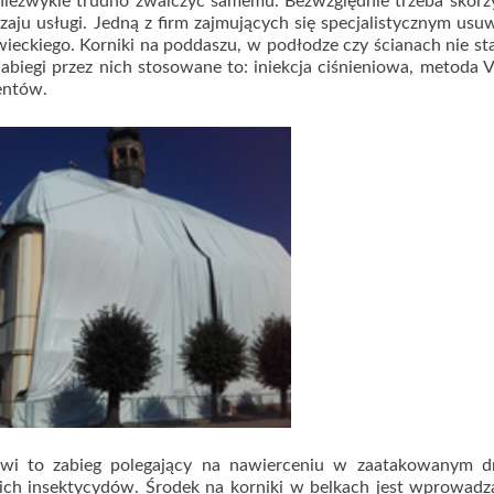
iezwykle trudno zwalczyć samemu. Bezwzględnie trzeba skorz
ju usługi. Jedną z firm zajmujących się specjalistycznym us
eckiego. Korniki na poddaszu, w podłodze czy ścianach nie s
egi przez nich stosowane to: iniekcja ciśnieniowa, metoda V
entów.
okwi to zabieg polegający na nawierceniu w zaatakowanym d
nich insektycydów. Środek na korniki w belkach jest wprowad