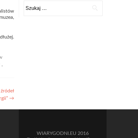
Szukaj:
listów
 muzea,
dłużej.
 w
k
.
źródeł
rgii”
→
WIARYGODNI.EU 2016