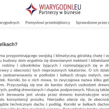
arygodnych
Pomysłowi przedsiębiorcy
Sprawdzone przez 
belkach?
a przypominającego swojską i klimatyczną góralską chatę i w
iu budowy dom wypełnia się drewnianymi meblami i bibelotami
 rodziny i szkodników żyjących i rozmnażających się w dr
rawy z obecności tych nieproszonych lokatorów. O ich dział
po zaobserwowaniu w podłodze i belkach stropu małych, ow
szek. Korniki, bo o nich mowa, to zwyczajowa nazwa kilku ga
m. Przyczyniają się one do bardzo dużych uszkodzeń drewn
wych, podłóg drewnianych i słupów podporowych. Niszczą takż
ich żerowania jest utrata przez drewno konstrukcyjne wszy
do konsystencji proszku. Nierzadko zdarza się, że obecnoś
ądzie technicznym dachu i podłóg. Korniki w belkach dacho