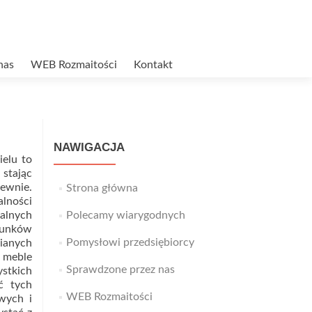
nas
WEB Rozmaitości
Kontakt
NAWIGACJA
ielu to
 stając
ewnie.
Strona główna
alności
alnych
Polecamy wiarygodnych
tunków
Pomysłowi przedsiębiorcy
ianych
e meble
Sprawdzone przez nas
stkich
ć tych
WEB Rozmaitości
wych i