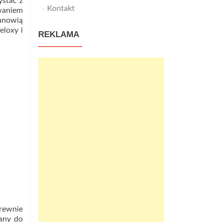
ystać z
Kontakt
uwaniem
tanowią
eloxy i
REKLAMA
rewnie
zany do