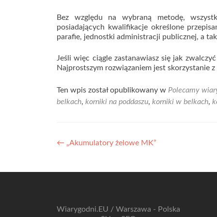
Bez względu na wybraną metodę, wszystki
posiadających kwalifikacje określone przepis
parafie, jednostki administracji publicznej, a ta
Jeśli więc ciągle zastanawiasz się jak zwalczyć
Najprostszym rozwiązaniem jest skorzystanie z
Ten wpis został opublikowany w
Polecamy wiar
belkach
,
korniki na poddaszu
,
korniki w belkach
,
k
Nawigacja
←
„Akumulatory żelowe MK”
wpisu
Wiarygodni.EU / Warszawa - Polska