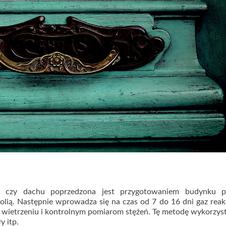
a czy dachu poprzedzona jest przygotowaniem budynku p
 folią. Następnie wprowadza się na czas od 7 do 16 dni gaz rea
 wietrzeniu i kontrolnym pomiarom stężeń. Tę metodę wykorzyst
y itp.