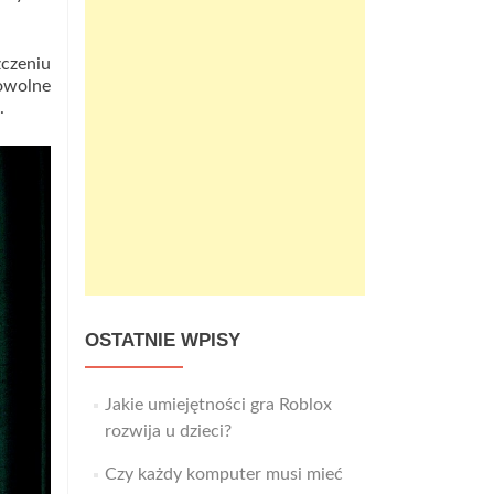
zczeniu
owolne
.
OSTATNIE WPISY
Jakie umiejętności gra Roblox
rozwija u dzieci?
Czy każdy komputer musi mieć