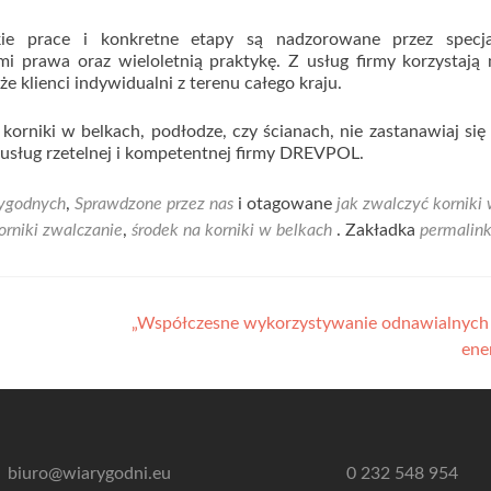
e prace i konkretne etapy są nadzorowane przez specja
ami prawa oraz wieloletnią praktykę. Z usług firmy korzystają
kże klienci indywidualni z terenu całego kraju.
 korniki w belkach, podłodze, czy ścianach, nie zastanawiaj się 
 usług rzetelnej i kompetentnej firmy DREVPOL.
ygodnych
,
Sprawdzone przez nas
i otagowane
jak zwalczyć korniki
orniki zwalczanie
,
środek na korniki w belkach
. Zakładka
permalin
„Współczesne wykorzystywanie odnawialnych 
ene
biuro@wiarygodni.eu
0 232 548 954