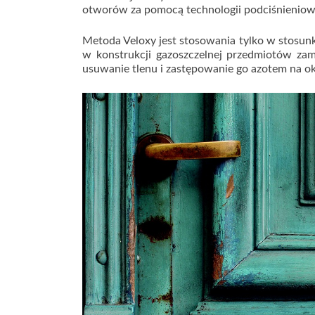
otworów za pomocą technologii podciśnieniowej
Metoda Veloxy jest stosowania tylko w stosun
w konstrukcji gazoszczelnej przedmiotów za
usuwanie tlenu i zastępowanie go azotem na oko