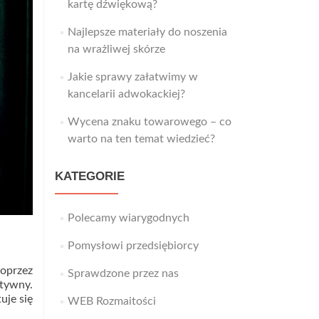
kartę dźwiękową?
Najlepsze materiały do noszenia
na wrażliwej skórze
Jakie sprawy załatwimy w
kancelarii adwokackiej?
Wycena znaku towarowego – co
warto na ten temat wiedzieć?
KATEGORIE
Polecamy wiarygodnych
Pomysłowi przedsiębiorcy
oprzez
Sprawdzone przez nas
ktywny.
uje się
WEB Rozmaitości