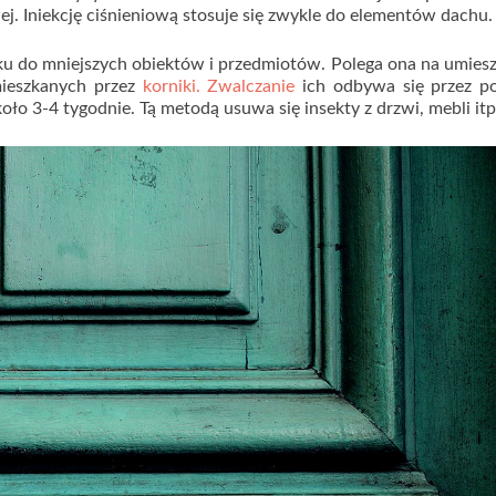
. Iniekcję ciśnieniową stosuje się zwykle do elementów dachu.
ku do mniejszych obiektów i przedmiotów. Polega ona na umies
mieszkanych przez
korniki. Zwalczanie
ich odbywa się przez p
ło 3-4 tygodnie. Tą metodą usuwa się insekty z drzwi, mebli itp