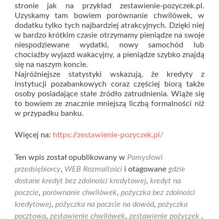
stronie jak na przykład zestawienie-pozyczek.pl.
Uzyskamy tam bowiem porównanie chwilówek, w
dodatku tylko tych najbardziej atrakcyjnych. Dzięki niej
w bardzo krótkim czasie otrzymamy pieniądze na swoje
niespodziewane wydatki, nowy samochód lub
chociażby wyjazd wakacyjny, a pieniądze szybko znajdą
się na naszym koncie.
Najróżniejsze statystyki wskazują, że kredyty z
instytucji pozabankowych coraz częściej biorą także
osoby posiadające stałe źródło zatrudnienia. Wiąże się
to bowiem ze znacznie mniejszą liczbą formalności niż
w przypadku banku.
Więcej na:
https://zestawienie-pozyczek.pl/
Ten wpis został opublikowany w
Pomysłowi
przedsiębiorcy
,
WEB Rozmaitości
i otagowane
gdzie
dostane kredyt bez zdolności kredytowej
,
kredyt na
poczcie
,
porównanie chwilówek
,
pożyczka bez zdolności
kredytowej
,
pożyczka na poczcie na dowód
,
pożyczka
pocztowa
,
zestawienie chwilówek
,
zestawienie pożyczek
.