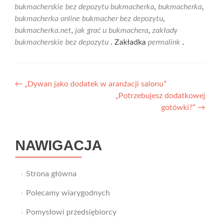
bukmacherskie bez depozytu bukmacherka
,
bukmacherka
,
bukmacherka online bukmacher bez depozytu
,
bukmacherka.net
,
jak grać u bukmachera
,
zakłady
bukmacherskie bez depozytu
. Zakładka
permalink
.
Nawigacja
←
„Dywan jako dodatek w aranżacji salonu”
„Potrzebujesz dodatkowej
wpisu
gotówki?”
→
NAWIGACJA
Strona główna
Polecamy wiarygodnych
Pomysłowi przedsiębiorcy