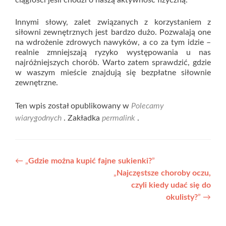
Innymi słowy, zalet związanych z korzystaniem z
siłowni zewnętrznych jest bardzo dużo. Pozwalają one
na wdrożenie zdrowych nawyków, a co za tym idzie –
realnie zmniejszają ryzyko występowania u nas
najróżniejszych chorób. Warto zatem sprawdzić, gdzie
w waszym mieście znajdują się bezpłatne siłownie
zewnętrzne.
Ten wpis został opublikowany w
Polecamy
wiarygodnych
. Zakładka
permalink
.
Nawigacja
←
„
Gdzie można kupić fajne sukienki?
”
„
Najczęstsze choroby oczu,
wpisu
czyli kiedy udać się do
okulisty?
”
→