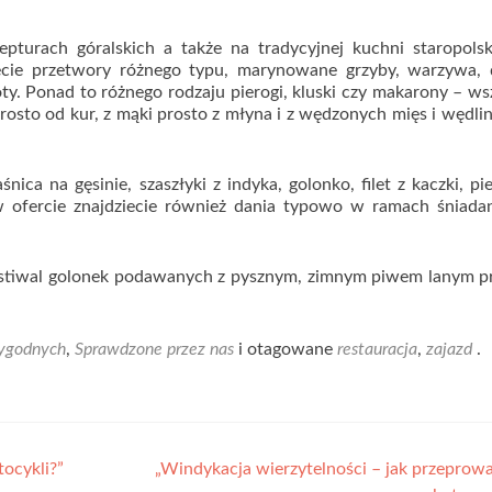
epturach góralskich a także na tradycyjnej kuchni staropols
ziecie przetwory różnego typu, marynowane grzyby, warzywa, 
ty. Ponad to różnego rodzaju pierogi, kluski czy makarony – ws
osto od kur, z mąki prosto z młyna i z wędzonych mięs i wędlin
ca na gęsinie, szaszłyki z indyka, golonko, filet z kaczki, pi
 w ofercie znajdziecie również dania typowo w ramach śniada
estiwal golonek podawanych z pysznym, zimnym piwem lanym pr
ygodnych
,
Sprawdzone przez nas
i otagowane
restauracja
,
zajazd
.
ocykli?”
„Windykacja wierzytelności – jak przeprowa