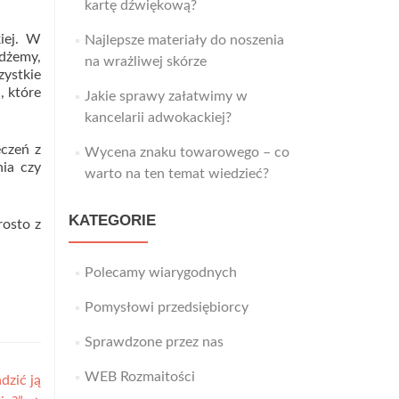
kartę dźwiękową?
kiej. W
Najlepsze materiały do noszenia
dżemy,
na wrażliwej skórze
zystkie
, które
Jakie sprawy załatwimy w
kancelarii adwokackiej?
eczeń z
Wycena znaku towarowego – co
nia czy
warto na ten temat wiedzieć?
KATEGORIE
osto z
Polecamy wiarygodnych
Pomysłowi przedsiębiorcy
Sprawdzone przez nas
WEB Rozmaitości
dzić ją