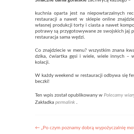
Smaczne dania góralskie
zachwycą każdego –
kuchnia oparta jest na niepowtarzalnych rec
restauracji a nawet w sklepie online znajd
własnej produkcji torty i ciasta a nawet kompo
potrawy są przygotowywane ze swojskich jaj pr
restauracja sama wędzi.
Co znajdziecie w menu? wszystkim znana kwaśni
dzika, ćwiartka gęsi i wiele, wiele innych –
kolacji.
W każdy weekend w restauracji odbywa się f
beczki!
Ten wpis został opublikowany w
Polecamy wiar
Zakładka
permalink
.
Nawigacja
←
„Po czym poznamy dobrą wypożyczalnię mot