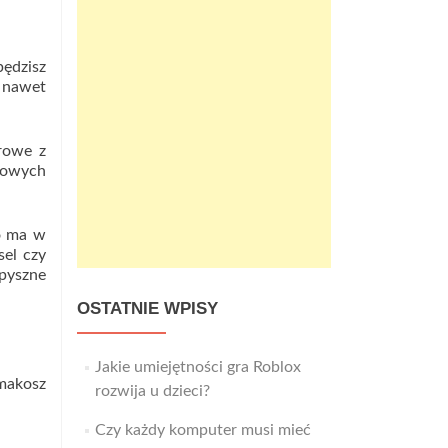
pędzisz
a nawet
erowe z
rmowych
co ma w
sel czy
epyszne
OSTATNIE WPISY
Jakie umiejętności gra Roblox
smakosz
rozwija u dzieci?
Czy każdy komputer musi mieć