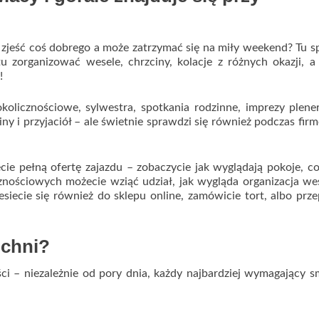
 zjeść coś dobrego a może zatrzymać się na miły weekend? Tu s
tu zorganizować wesele, chrzciny, kolacje z różnych okazji, 
!
kolicznościowe, sylwestra, spotkania rodzinne, imprezy plen
ziny i przyjaciół – ale świetnie sprawdzi się również podczas fi
cie pełną ofertę zajazdu – zobaczycie jak wyglądają pokoje, 
cznościowych możecie wziąć udział, jak wygląda organizacja we
esiecie się również do sklepu online, zamówicie tort, albo prz
uchni?
ci – niezależnie od pory dnia, każdy najbardziej wymagający 