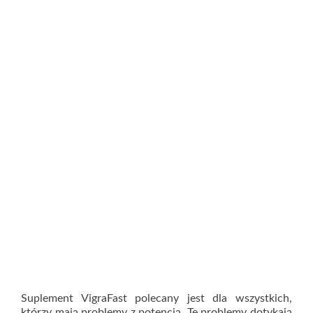
Suplement VigraFast polecany jest dla wszystkich,
którzy mają problemy z potencją. Te problemy dotykają