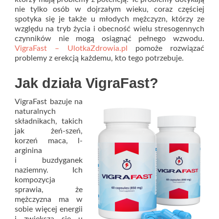
nie tylko osób w dojrzałym wieku, coraz częściej
spotyka się je także u młodych mężczyzn, którzy ze
względu na tryb życia i obecność wielu stresogennych
czynników nie mogą osiągnąć pełnego wzwodu.
VigraFast – UlotkaZdrowia.pl
pomoże rozwiązać
problemy z erekcją każdemu, kto tego potrzebuje.
Jak działa VigraFast?
VigraFast bazuje na
naturalnych
składnikach, takich
jak żeń-szeń,
korzeń maca, l-
arginina
i buzdyganek
naziemny. Ich
kompozycja
sprawia, że
mężczyzna ma w
sobie więcej energii