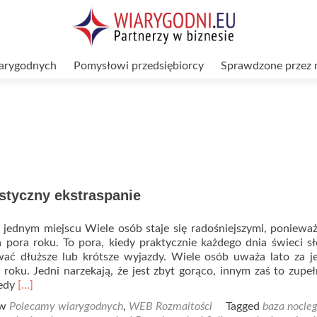
arygodnych
Pomysłowi przedsiębiorcy
Sprawdzone przez 
styczny ekstraspanie
 jednym miejscu Wiele osób staje się radośniejszymi, ponieważ
a pora roku. To pora, kiedy praktycznie każdego dnia świeci sł
ć dłuższe lub krótsze wyjazdy. Wiele osób uważa lato za je
 roku. Jedni narzekają, że jest zbyt gorąco, innym zaś to zupeł
Read
iedy
[…]
more
 w
Polecamy wiarygodnych
,
WEB Rozmaitości
Tagged
baza nocle
about