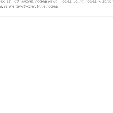
noclegi nad morzem
,
noclegi Rewal
,
noclegi Solina
,
noclegi w górac
Serwis
wa
,
serwis turystyczny
,
tanie noclegi
turystyczny
ekstraspanie