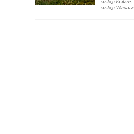
noclegi Kraków
,
noclegi Warsza