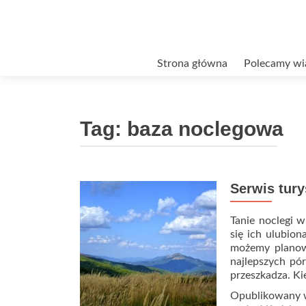
Przejdź
Strona główna
Polecamy wi
do
treści
Tag:
baza noclegowa
Serwis tury
Tanie noclegi w
się ich ulubion
możemy planowa
najlepszych pór
przeszkadza. K
Opublikowany