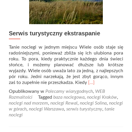
Serwis turystyczny ekstraspanie
Tanie noclegi w jednym miejscu Wiele osób staje się
radośniejszymi, ponieważ zbliża się ich ulubiona pora
roku. To pora, kiedy praktycznie każdego dnia świeci
słońce, i możemy planować dłuższe lub krótsze
wyjazdy. Wiele osób uważa lato za jedną, z najlepszych
pór roku. Jedni narzekają, że jest zbyt gorąco, innym
Read
zaś to zupełnie nie przeszkadza. Kiedy
[…]
more
Opublikowany w
Polecamy wiarygodnych
,
WEB
about
Rozmaitości
Tagged
baza noclegowa
,
noclegi Kraków
,
Serwis
noclegi nad morzem
,
noclegi Rewal
,
noclegi Solina
,
noclegi
turystyczny
w górach
,
noclegi Warszawa
,
serwis turystyczny
,
tanie
ekstraspanie
noclegi