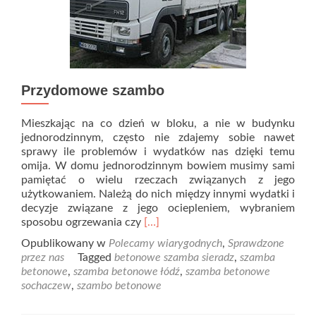
Przydomowe szambo
Mieszkając na co dzień w bloku, a nie w budynku
jednorodzinnym, często nie zdajemy sobie nawet
sprawy ile problemów i wydatków nas dzięki temu
omija. W domu jednorodzinnym bowiem musimy sami
pamiętać o wielu rzeczach związanych z jego
użytkowaniem. Należą do nich między innymi wydatki i
decyzje związane z jego ociepleniem, wybraniem
Read
sposobu ogrzewania czy
[…]
more
Opublikowany w
Polecamy wiarygodnych
,
Sprawdzone
about
przez nas
Tagged
betonowe szamba sieradz
,
szamba
Przydomowe
betonowe
,
szamba betonowe łódź
,
szamba betonowe
szambo
sochaczew
,
szambo betonowe