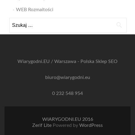
WEB Rozmaitości
Szukaj:
Wiarygodni.EU / Warszawa - Polska
Sklep SEO
biuro@wiarygodni.eu
0 232 548 954
WIARYGODNI.EU 2016
Zerif Lite
Powered by
WordPress