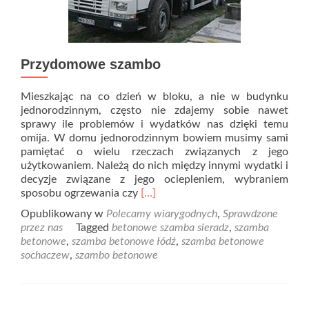
Przydomowe szambo
Mieszkając na co dzień w bloku, a nie w budynku
jednorodzinnym, często nie zdajemy sobie nawet
sprawy ile problemów i wydatków nas dzięki temu
omija. W domu jednorodzinnym bowiem musimy sami
pamiętać o wielu rzeczach związanych z jego
użytkowaniem. Należą do nich między innymi wydatki i
decyzje związane z jego ociepleniem, wybraniem
Read
sposobu ogrzewania czy
[…]
more
Opublikowany w
Polecamy wiarygodnych
,
Sprawdzone
about
przez nas
Tagged
betonowe szamba sieradz
,
szamba
Przydomowe
betonowe
,
szamba betonowe łódź
,
szamba betonowe
szambo
sochaczew
,
szambo betonowe