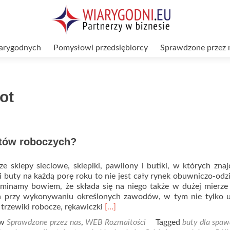
arygodnych
Pomysłowi przedsiębiorcy
Sprawdzone przez 
ot
tów roboczych?
ze sklepy sieciowe, sklepiki, pawilony i butiki, w których zna
 buty na każdą porę roku to nie jest cały rynek obuwniczo-od
minamy bowiem, że składa się na niego także w dużej mierze
a przy wykonywaniu określonych zawodów, w tym nie tylko u
Read
ż trzewiki robocze, rękawiczki
[…]
more
 w
Sprawdzone przez nas
,
WEB Rozmaitości
Tagged
buty dla spa
about