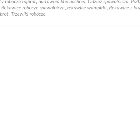
ty robocze rajbrot
,
hurtownia bhp bochnia
,
Odzież spawalnicza
,
Pół
Szukasz
,
Rękawice robocze spawalnicze
,
rękawice wampirki
,
Rękawice z koz
butów
brot
,
Trzewiki robocze
roboczych?