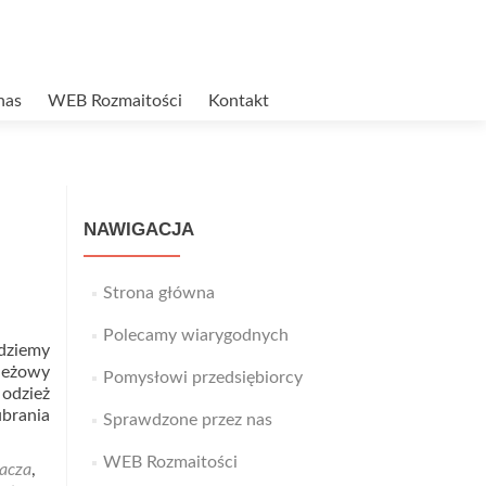
nas
WEB Rozmaitości
Kontakt
NAWIGACJA
Strona główna
Polecamy wiarygodnych
jdziemy
zieżowy
Pomysłowi przedsiębiorcy
 odzież
brania
Sprawdzone przez nas
WEB Rozmaitości
wacza
,