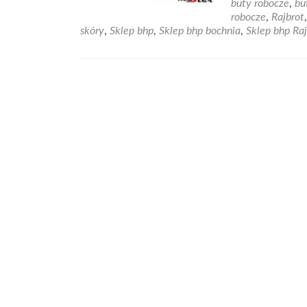
buty robocze
,
bu
robocze
,
Rajbrot
skóry
,
Sklep bhp
,
Sklep bhp bochnia
,
Sklep bhp Raj