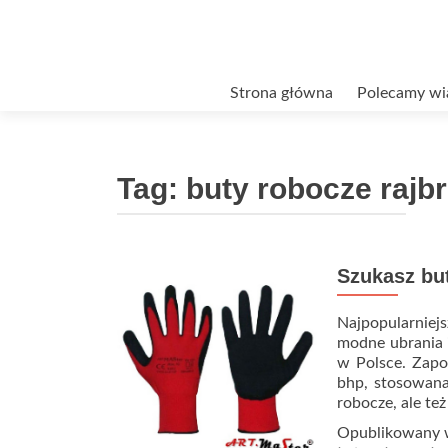
Przejdź
Strona główna
Polecamy wi
do
treści
Tag:
buty robocze rajbr
Szukasz bu
Najpopularniejs
modne ubrania i
w Polsce. Zapo
bhp, stosowan
robocze, ale te
Opublikowany