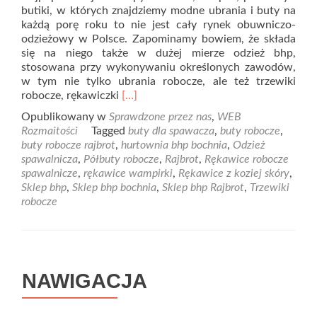
butiki, w których znajdziemy modne ubrania i buty na
każdą porę roku to nie jest cały rynek obuwniczo-
odzieżowy w Polsce. Zapominamy bowiem, że składa
się na niego także w dużej mierze odzież bhp,
stosowana przy wykonywaniu określonych zawodów,
w tym nie tylko ubrania robocze, ale też trzewiki
Read
robocze, rękawiczki
[…]
more
Opublikowany w
Sprawdzone przez nas
,
WEB
about
Rozmaitości
Tagged
buty dla spawacza
,
buty robocze
,
Szukasz
buty robocze rajbrot
,
hurtownia bhp bochnia
,
Odzież
butów
spawalnicza
,
Półbuty robocze
,
Rajbrot
,
Rękawice robocze
roboczych?
spawalnicze
,
rękawice wampirki
,
Rękawice z koziej skóry
,
Sklep bhp
,
Sklep bhp bochnia
,
Sklep bhp Rajbrot
,
Trzewiki
robocze
NAWIGACJA