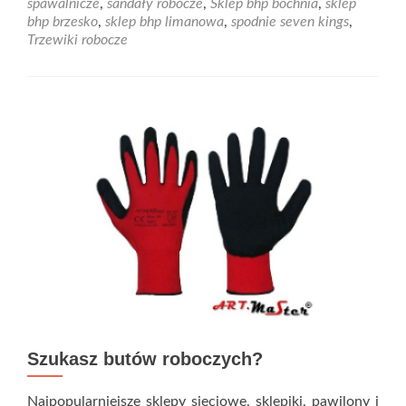
spawalnicze
,
sandały robocze
,
Sklep bhp bochnia
,
sklep
stosuj
bhp brzesko
,
sklep bhp limanowa
,
spodnie seven kings
,
rękawice
Trzewiki robocze
powlekane.
Szukasz butów roboczych?
Najpopularniejsze sklepy sieciowe, sklepiki, pawilony i