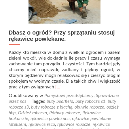
Dbasz o ogród? Przy sprzątaniu stosuj
rękawice powlekane.
Każdy kto mieszka w domu z wielkim ogrodem i pasem
zieleni wokół, wie dokładnie ile pracy i czasu wymaga
zachowanie tam porządku i czystości. Tym bardziej gdy
chcemy mieć naprawdę zadbany i piękny ogród, w
którym będziemy mogli relaksować się i cieszyć błogim
spokojem w wolnym czasie. Dla takich chwil większość
Read
prac z tym związanych
[…]
more
Opublikowany w
Pomysłowi przedsiębiorcy
,
Sprawdzone
about
przez nas
Tagged
buty bearfield
,
buty robocze s1
,
buty
Dbasz
robocze s3
,
buty robocze z blachą
,
obuwie robocze
,
odzież
o
bhp
,
Odzież robocza
,
Półbuty robocze
,
Rękawice
ogród?
brukarskie
,
rękawice powlekane
,
rękawice powlekane
Przy
lateksem
,
rękawice reco
,
rękawice robocze
,
rękawice
sprzątaniu