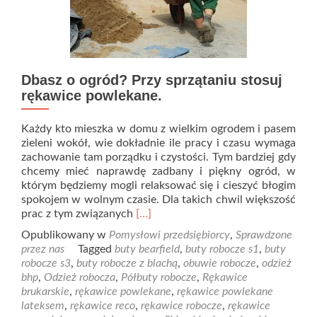
Dbasz o ogród? Przy sprzątaniu stosuj
rękawice powlekane.
Każdy kto mieszka w domu z wielkim ogrodem i pasem
zieleni wokół, wie dokładnie ile pracy i czasu wymaga
zachowanie tam porządku i czystości. Tym bardziej gdy
chcemy mieć naprawdę zadbany i piękny ogród, w
którym będziemy mogli relaksować się i cieszyć błogim
spokojem w wolnym czasie. Dla takich chwil większość
Read
prac z tym związanych
[…]
more
Opublikowany w
Pomysłowi przedsiębiorcy
,
Sprawdzone
about
przez nas
Tagged
buty bearfield
,
buty robocze s1
,
buty
Dbasz
robocze s3
,
buty robocze z blachą
,
obuwie robocze
,
odzież
o
bhp
,
Odzież robocza
,
Półbuty robocze
,
Rękawice
ogród?
brukarskie
,
rękawice powlekane
,
rękawice powlekane
Przy
lateksem
,
rękawice reco
,
rękawice robocze
,
rękawice
sprzątaniu