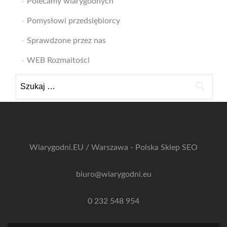
Polecamy wiarygodnych
Pomysłowi przedsiębiorcy
Sprawdzone przez nas
WEB Rozmaitości
Szukaj:
Wiarygodni.EU / Warszawa - Polska
Sklep SEO
biuro@wiarygodni.eu
0 232 548 954