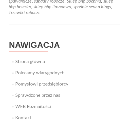
spawalnicze
,
sandały robocze
,
Sklep bhp bochnia
,
sklep
stosuj
bhp brzesko
,
sklep bhp limanowa
,
spodnie seven kings
,
rękawice
Trzewiki robocze
powlekane.
NAWIGACJA
Strona główna
Polecamy wiarygodnych
Pomysłowi przedsiębiorcy
Sprawdzone przez nas
WEB Rozmaitości
Kontakt