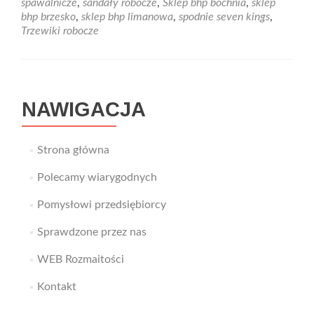
spawalnicze
,
sandały robocze
,
Sklep bhp bochnia
,
sklep
stosuj
bhp brzesko
,
sklep bhp limanowa
,
spodnie seven kings
,
rękawice
Trzewiki robocze
powlekane.
NAWIGACJA
Strona główna
Polecamy wiarygodnych
Pomysłowi przedsiębiorcy
Sprawdzone przez nas
WEB Rozmaitości
Kontakt