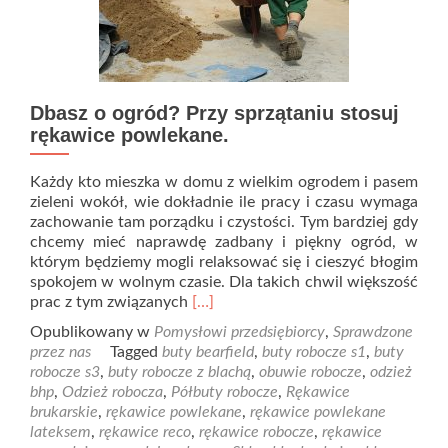
Dbasz o ogród? Przy sprzątaniu stosuj
rękawice powlekane.
Każdy kto mieszka w domu z wielkim ogrodem i pasem
zieleni wokół, wie dokładnie ile pracy i czasu wymaga
zachowanie tam porządku i czystości. Tym bardziej gdy
chcemy mieć naprawdę zadbany i piękny ogród, w
którym będziemy mogli relaksować się i cieszyć błogim
spokojem w wolnym czasie. Dla takich chwil większość
Read
prac z tym związanych
[…]
more
Opublikowany w
Pomysłowi przedsiębiorcy
,
Sprawdzone
about
przez nas
Tagged
buty bearfield
,
buty robocze s1
,
buty
Dbasz
robocze s3
,
buty robocze z blachą
,
obuwie robocze
,
odzież
o
bhp
,
Odzież robocza
,
Półbuty robocze
,
Rękawice
ogród?
brukarskie
,
rękawice powlekane
,
rękawice powlekane
Przy
lateksem
,
rękawice reco
,
rękawice robocze
,
rękawice
sprzątaniu