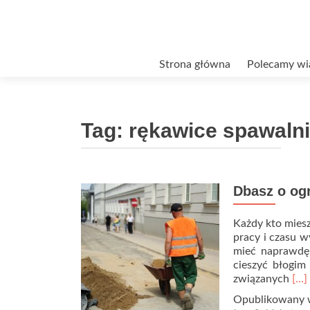
Przejdź
Strona główna
Polecamy wi
do
treści
Tag:
rękawice spawaln
Dbasz o ogr
Każdy kto miesz
pracy i czasu 
mieć naprawdę 
cieszyć błogim
Rea
związanych
[…]
mor
Opublikowany
abo