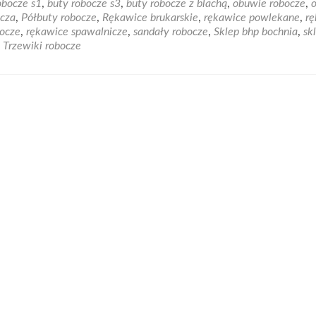
obocze s1
,
buty robocze s3
,
buty robocze z blachą
,
obuwie robocze
,
o
sz
ocza
,
Półbuty robocze
,
Rękawice brukarskie
,
rękawice powlekane
,
rę
bocze
,
rękawice spawalnicze
,
sandały robocze
,
Sklep bhp bochnia
,
sk
ód?
,
Trzewiki robocze
y
zątaniu
suj
awice
lekane.