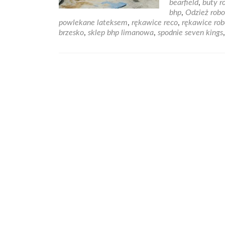
bearfield
,
buty r
Dba
bhp
,
Odzież rob
o
powlekane lateksem
,
rękawice reco
,
rękawice ro
ogr
brzesko
,
sklep bhp limanowa
,
spodnie seven kings
Prz
spr
sto
ręk
pow