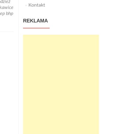
dzież
Kontakt
kawice
lep bhp
REKLAMA