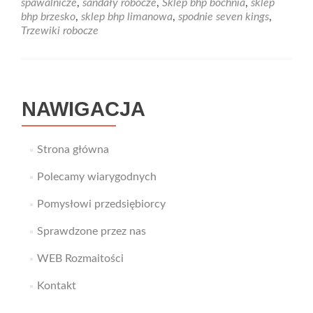
spawalnicze
,
sandały robocze
,
Sklep bhp bochnia
,
sklep
stosuj
bhp brzesko
,
sklep bhp limanowa
,
spodnie seven kings
,
rękawice
Trzewiki robocze
powlekane.
NAWIGACJA
Strona główna
Polecamy wiarygodnych
Pomysłowi przedsiębiorcy
Sprawdzone przez nas
WEB Rozmaitości
Kontakt