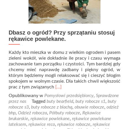
Dbasz o ogród? Przy sprzątaniu stosuj
rękawice powlekane.
Każdy kto mieszka w domu z wielkim ogrodem i pasem
zieleni wokół, wie dokładnie ile pracy i czasu wymaga
zachowanie tam porządku i czystości. Tym bardziej gdy
chcemy mieć naprawdę zadbany i piękny ogród, w
którym będziemy mogli relaksować się i cieszyć błogim
spokojem w wolnym czasie. Dla takich chwil większość
Read
prac z tym związanych
[…]
more
Opublikowany w
Pomysłowi przedsiębiorcy
,
Sprawdzone
about
przez nas
Tagged
buty bearfield
,
buty robocze s1
,
buty
Dbasz
robocze s3
,
buty robocze z blachą
,
obuwie robocze
,
odzież
o
bhp
,
Odzież robocza
,
Półbuty robocze
,
Rękawice
ogród?
brukarskie
,
rękawice powlekane
,
rękawice powlekane
Przy
lateksem
,
rękawice reco
,
rękawice robocze
,
rękawice
sprzątaniu