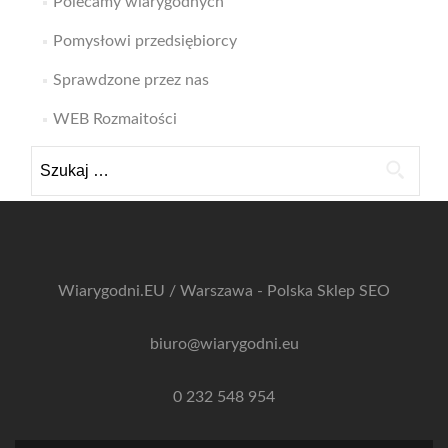
Polecamy wiarygodnych
Pomysłowi przedsiębiorcy
Sprawdzone przez nas
WEB Rozmaitości
Szukaj:
Wiarygodni.EU / Warszawa - Polska
Sklep SEO
biuro@wiarygodni.eu
0 232 548 954