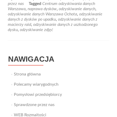
about
przez nas
Tagged
Centrum odzyskiwania danych
Profesjonalne
Warszawa
,
naprawa dysków
,
odzyskiwanie danych
,
laboratorium
odzyskiwanie danych Warszawa Ochota
,
odzyskiwanie
odzyskiwania
danych z dysków po upadku
,
odzyskiwanie danych z
danych
macierzy raid
,
odzyskiwanie danych z uszkodzonego
dysku
,
odzyskiwanie zdjęć
NAWIGACJA
Strona główna
Polecamy wiarygodnych
Pomysłowi przedsiębiorcy
Sprawdzone przez nas
WEB Rozmaitości