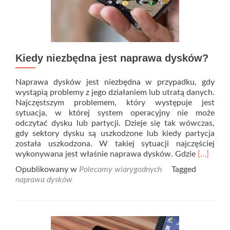
Kiedy niezbędna jest naprawa dysków?
Naprawa dysków jest niezbędna w przypadku, gdy
wystąpią problemy z jego działaniem lub utratą danych.
Najczęstszym problemem, który występuje jest
sytuacja, w której system operacyjny nie może
odczytać dysku lub partycji. Dzieje się tak wówczas,
gdy sektory dysku są uszkodzone lub kiedy partycja
została uszkodzona. W takiej sytuacji najczęściej
Read
wykonywana jest właśnie naprawa dysków. Gdzie
[…]
more
Opublikowany w
Polecamy wiarygodnych
Tagged
about
naprawa dysków
Kiedy
niezbędn
jest
naprawa
dysków?