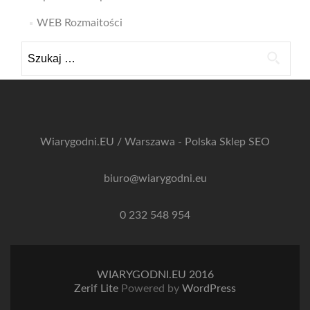
WEB Rozmaitości
Szukaj:
Wiarygodni.EU / Warszawa - Polska
Sklep SEO
biuro@wiarygodni.eu
0 232 548 954
WIARYGODNI.EU 2016
Zerif Lite
Powered by
WordPress