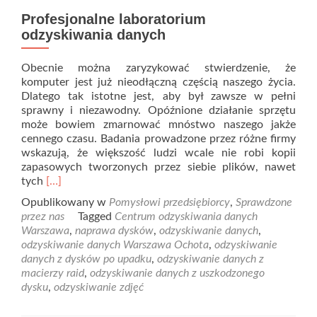
Profesjonalne laboratorium
odzyskiwania danych
Obecnie można zaryzykować stwierdzenie, że
komputer jest już nieodłączną częścią naszego życia.
Dlatego tak istotne jest, aby był zawsze w pełni
sprawny i niezawodny. Opóźnione działanie sprzętu
może bowiem zmarnować mnóstwo naszego jakże
cennego czasu. Badania prowadzone przez różne firmy
wskazują, że większość ludzi wcale nie robi kopii
zapasowych tworzonych przez siebie plików, nawet
Read
tych
[…]
more
Opublikowany w
Pomysłowi przedsiębiorcy
,
Sprawdzone
about
przez nas
Tagged
Centrum odzyskiwania danych
Profesjonalne
Warszawa
,
naprawa dysków
,
odzyskiwanie danych
,
laboratorium
odzyskiwanie danych Warszawa Ochota
,
odzyskiwanie
odzyskiwania
danych z dysków po upadku
,
odzyskiwanie danych z
danych
macierzy raid
,
odzyskiwanie danych z uszkodzonego
dysku
,
odzyskiwanie zdjęć