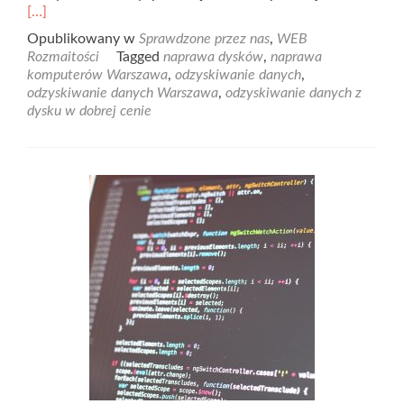
mor
[…]
abo
Opublikowany w
Sprawdzone przez nas
,
WEB
Nap
Rozmaitości
Tagged
naprawa dysków
,
naprawa
kom
komputerów Warszawa
,
odzyskiwanie danych
,
odzyskiwanie danych Warszawa
,
odzyskiwanie danych z
dysku w dobrej cenie