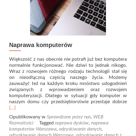
Naprawa komputerów
Większość z nas obecnie nie potrafi już bez komputera
normalnie funkcjonować. Nie dziwi to jednak nikogo.
Wraz z rozwojem różnego rodzaju technologii stał się
on nieodłączną częścią naszego życia. Możemy
zauważyć też na każdym kroku mnóstwo udogodnień
związanych z wprowadzeniem oraz rozwojem
komputeryzacji. Dlatego w sytuacji gdy komputer w
Rea
naszym domu czy przedsiębiorstwie przestaje dobrze
mor
[…]
abo
Opublikowany w
Sprawdzone przez nas
,
WEB
Nap
Rozmaitości
Tagged
naprawa dysków
,
naprawa
kom
komputerów Warszawa
,
odzyskiwanie danych
,
odzyskiwanie danych Warszawa
,
odzyskiwanie danych z