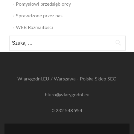
Pomysłowi przedsiębiorcy
Sprawdzone przez nas
WEB Rozmaitości
Szukaj:
Wiarygodni.EU / Warszawa - Polska
Sklep SEO
biuro@wiarygodni.eu
0 232 548 954