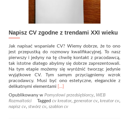
Napisz CV zgodne z trendami XXI wieku
Jak napisać wspaniałe CV? Wiemy dobrze, że to ono
jest przepustką do rozmowy kwalifikacyjnej. To nasz
pierwszy i jedyny na tę chwilę kontakt z pracodawcą,
tak istotne dlatego abyśmy się dobrze zaprezentowali.
Na tym etapie możemy się wyróżnić tworząc jedynie
wyjątkowe CV. Tym samym przyciągniemy wzrok
pracodawcy. Musi być ono estetyczne, eleganckie z
Read
delikatnymi elementami
[…]
more
Opublikowany w
Pomysłowi przedsiębiorcy
,
WEB
about
Rozmaitości
Tagged
cv kreator
,
generator cv
,
kreator cv
,
Napisz
napisz cv
,
stwórz cv
,
szablon cv
CV
zgodne
z
trendami