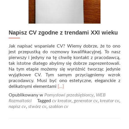
Napisz CV zgodne z trendami XXI wieku
Jak napisać wspaniałe CV? Wiemy dobrze, że to ono
jest przepustką do rozmowy kwalifikacyjnej. To nasz
pierwszy i jedyny na tę chwilę kontakt z pracodawcą,
tak istotne dlatego abyśmy się dobrze zaprezentowali.
Na tym etapie możemy się wyróżnić tworząc jedynie
wyjątkowe CV. Tym samym przyciągniemy wzrok
pracodawcy. Musi być ono estetyczne, eleganckie z
Read
delikatnymi elementami
[…]
more
Opublikowany w
Pomysłowi przedsiębiorcy
,
WEB
about
Rozmaitości
Tagged
cv kreator
,
generator cv
,
kreator cv
,
Napisz
napisz cv
,
stwórz cv
,
szablon cv
CV
zgodne
z
trendami