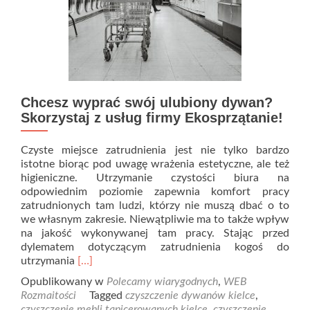
Chcesz wyprać swój ulubiony dywan?
Skorzystaj z usług firmy Ekosprzątanie!
Czyste miejsce zatrudnienia jest nie tylko bardzo
istotne biorąc pod uwagę wrażenia estetyczne, ale też
higieniczne. Utrzymanie czystości biura na
odpowiednim poziomie zapewnia komfort pracy
zatrudnionych tam ludzi, którzy nie muszą dbać o to
we własnym zakresie. Niewątpliwie ma to także wpływ
na jakość wykonywanej tam pracy. Stając przed
dylematem dotyczącym zatrudnienia kogoś do
Read
utrzymania
[…]
more
Opublikowany w
Polecamy wiarygodnych
,
WEB
about
Rozmaitości
Tagged
czyszczenie dywanów kielce
,
Chcesz
czyszczenie mebli tapicerowanych kielce
,
czyszczenie