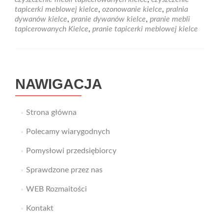
wyprać
tapicerki meblowej kielce
,
ozonowanie kielce
,
pralnia
swój
dywanów kielce
,
pranie dywanów kielce
,
pranie mebli
ulubiony
tapicerowanych Kielce
,
pranie tapicerki meblowej kielce
dywan?
Skorzystaj
z
usług
firmy
NAWIGACJA
Ekosprzątanie!
Strona główna
Polecamy wiarygodnych
Pomysłowi przedsiębiorcy
Sprawdzone przez nas
WEB Rozmaitości
Kontakt