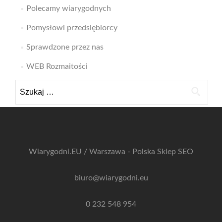
Polecamy wiarygodnych
Pomysłowi przedsiębiorcy
Sprawdzone przez nas
WEB Rozmaitości
Szukaj:
Wiarygodni.EU / Warszawa - Polska
Sklep SEO
biuro@wiarygodni.eu
0 232 548 954