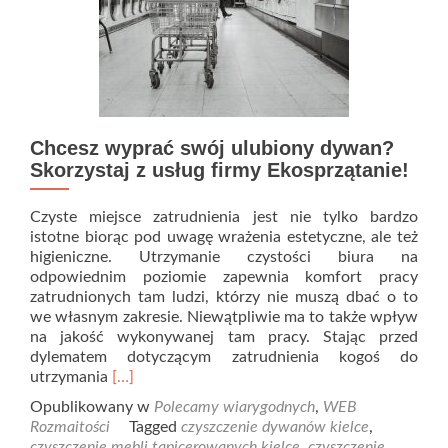
Chcesz wyprać swój ulubiony dywan?
Skorzystaj z usług firmy Ekosprzątanie!
Czyste miejsce zatrudnienia jest nie tylko bardzo
istotne biorąc pod uwagę wrażenia estetyczne, ale też
higieniczne. Utrzymanie czystości biura na
odpowiednim poziomie zapewnia komfort pracy
zatrudnionych tam ludzi, którzy nie muszą dbać o to
we własnym zakresie. Niewątpliwie ma to także wpływ
na jakość wykonywanej tam pracy. Stając przed
dylematem dotyczącym zatrudnienia kogoś do
Read
utrzymania
[…]
more
Opublikowany w
Polecamy wiarygodnych
,
WEB
about
Rozmaitości
Tagged
czyszczenie dywanów kielce
,
Chcesz
czyszczenie mebli tapicerowanych kielce
,
czyszczenie