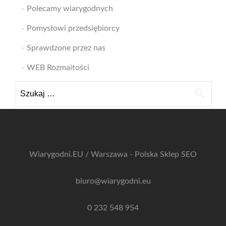
Polecamy wiarygodnych
Pomysłowi przedsiębiorcy
Sprawdzone przez nas
WEB Rozmaitości
Szukaj:
Wiarygodni.EU / Warszawa - Polska
Sklep SEO
biuro@wiarygodni.eu
0 232 548 954