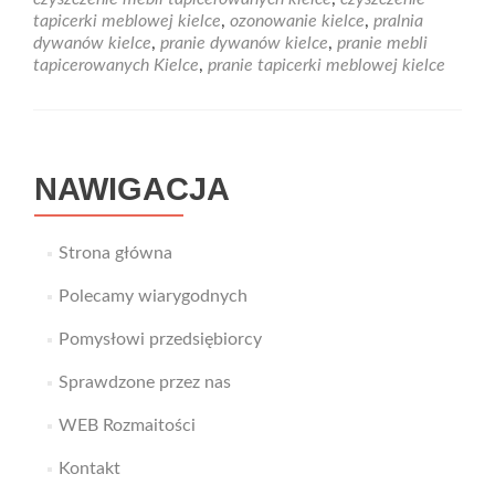
wyprać
tapicerki meblowej kielce
,
ozonowanie kielce
,
pralnia
swój
dywanów kielce
,
pranie dywanów kielce
,
pranie mebli
ulubiony
tapicerowanych Kielce
,
pranie tapicerki meblowej kielce
dywan?
Skorzystaj
z
usług
firmy
NAWIGACJA
Ekosprzątanie!
Strona główna
Polecamy wiarygodnych
Pomysłowi przedsiębiorcy
Sprawdzone przez nas
WEB Rozmaitości
Kontakt