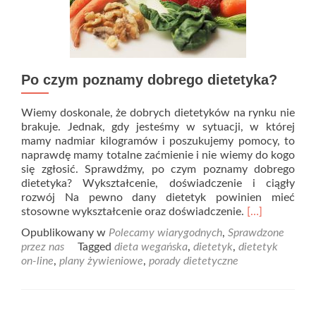
Po czym poznamy dobrego dietetyka?
Wiemy doskonale, że dobrych dietetyków na rynku nie
brakuje. Jednak, gdy jesteśmy w sytuacji, w której
mamy nadmiar kilogramów i poszukujemy pomocy, to
naprawdę mamy totalne zaćmienie i nie wiemy do kogo
się zgłosić. Sprawdźmy, po czym poznamy dobrego
dietetyka? Wykształcenie, doświadczenie i ciągły
rozwój Na pewno dany dietetyk powinien mieć
Read
stosowne wykształcenie oraz doświadczenie.
[…]
more
Opublikowany w
Polecamy wiarygodnych
,
Sprawdzone
about
przez nas
Tagged
dieta wegańska
,
dietetyk
,
dietetyk
Po
on-line
,
plany żywieniowe
,
porady dietetyczne
czym
poznamy
dobrego
dietetyka?