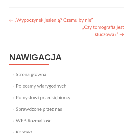
Nawigacja
←
„Wypoczynek jesienią? Czemu by nie”
„Czy tomografia jest
wpisu
kluczowa?”
→
NAWIGACJA
Strona główna
Polecamy wiarygodnych
Pomysłowi przedsiębiorcy
Sprawdzone przez nas
WEB Rozmaitości
Kontakt