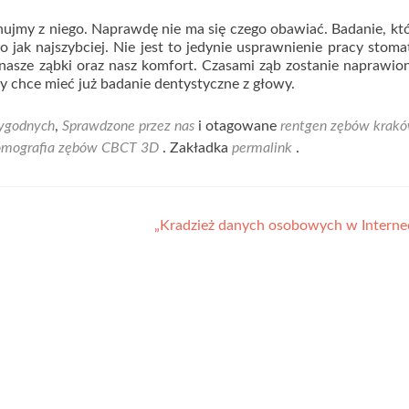
nujmy z niego. Naprawdę nie ma się czego obawiać. Badanie, któ
jak najszybciej. Nie jest to jedynie usprawnienie pracy stoma
 nasze ząbki oraz nasz komfort. Czasami ząb zostanie naprawio
y chce mieć już badanie dentystyczne z głowy.
ygodnych
,
Sprawdzone przez nas
i otagowane
rentgen zębów krak
omografia zębów CBCT 3D
. Zakładka
permalink
.
„Kradzież danych osobowych w Internec