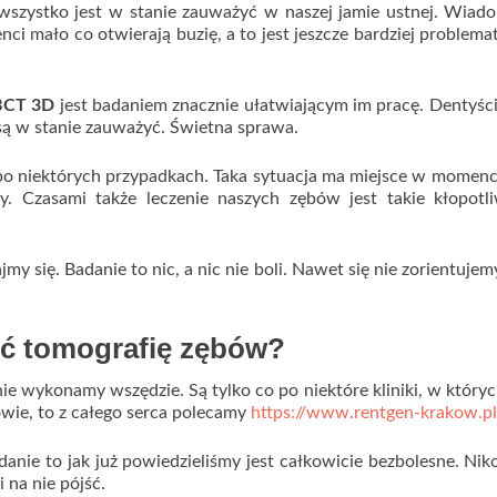
wszystko jest w stanie zauważyć w naszej jamie ustnej. Wiad
nci mało co otwierają buzię, a to jest jeszcze bardziej problema
CBCT 3D
jest badaniem znacznie ułatwiającym im pracę. Dentyśc
są w stanie zauważyć. Świetna sprawa.
 po niektórych przypadkach. Taka sytuacja ma miejsce w momenc
y. Czasami także leczenie naszych zębów jest takie kłopotli
my się. Badanie to nic, a nic nie boli. Nawet się nie zorientujem
ć tomografię zębów?
e wykonamy wszędzie. Są tylko co po niektóre kliniki, w któryc
wie, to z całego serca polecamy
https://www.rentgen-krakow.pl
nie to jak już powiedzieliśmy jest całkowicie bezbolesne. Nik
i na nie pójść.