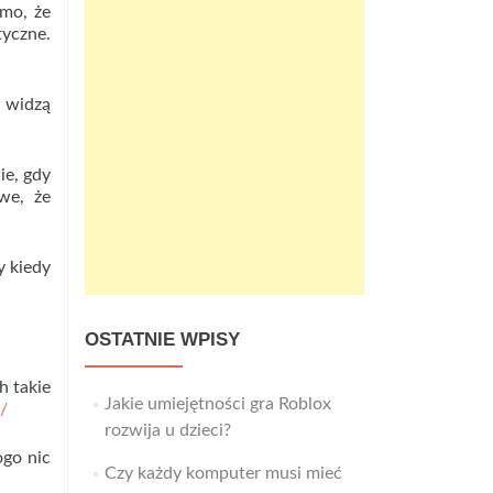
omo, że
tyczne.
i widzą
ie, gdy
we, że
y kiedy
OSTATNIE WPISY
h takie
Jakie umiejętności gra Roblox
/
rozwija u dzieci?
ogo nic
Czy każdy komputer musi mieć