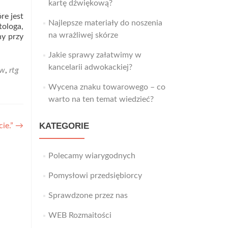
kartę dźwiękową?
re jest
Najlepsze materiały do noszenia
tologa,
na wrażliwej skórze
ny przy
Jakie sprawy załatwimy w
kancelarii adwokackiej?
ów
,
rtg
Wycena znaku towarowego – co
warto na ten temat wiedzieć?
KATEGORIE
ie.”
→
Polecamy wiarygodnych
Pomysłowi przedsiębiorcy
Sprawdzone przez nas
WEB Rozmaitości