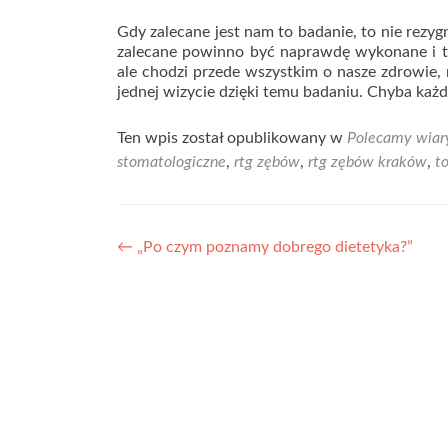
Gdy zalecane jest nam to badanie, to nie rezyg
zalecane powinno być naprawdę wykonane i to 
ale chodzi przede wszystkim o nasze zdrowie,
jednej wizycie dzięki temu badaniu. Chyba każd
Ten wpis został opublikowany w
Polecamy wiar
stomatologiczne
,
rtg zębów
,
rtg zębów kraków
,
t
Nawigacja
←
„Po czym poznamy dobrego dietetyka?”
wpisu