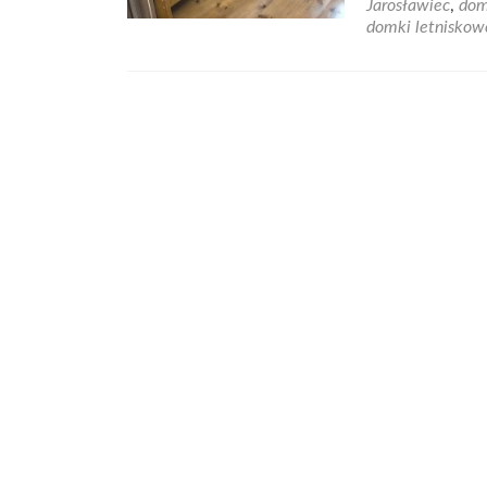
Jarosławiec
,
dom
domki letniskow