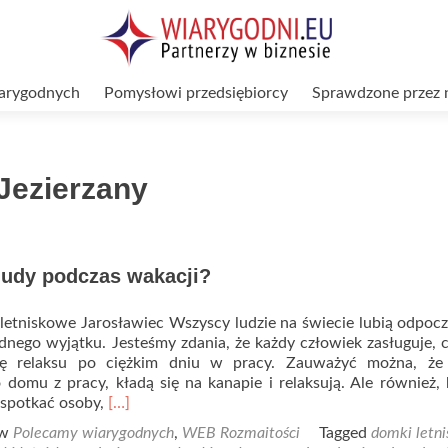
arygodnych
Pomysłowi przedsiębiorcy
Sprawdzone przez 
Jezierzany
nudy podczas wakacji?
letniskowe Jarosławiec Wszyscy ludzie na świecie lubią odpoc
dnego wyjątku. Jesteśmy zdania, że każdy człowiek zasługuje, 
ę relaksu po ciężkim dniu w pracy. Zauważyć można, że 
domu z pracy, kładą się na kanapie i relaksują. Ale również,
Read
spotkać osoby,
[…]
more
 w
Polecamy wiarygodnych
,
WEB Rozmaitości
Tagged
domki letn
about