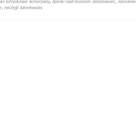
ki letniskowe Jezierzany
,
domki nad morzem Jarosławiec
,
Jarosław
Nie
e
,
noclegi Jarosławiec
lubisz
nudy
podczas
wakacji?