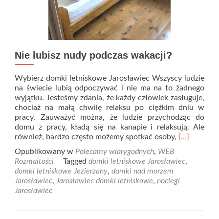
Nie lubisz nudy podczas wakacji?
Wybierz domki letniskowe Jarosławiec Wszyscy ludzie
na świecie lubią odpoczywać i nie ma na to żadnego
wyjątku. Jesteśmy zdania, że każdy człowiek zasługuje,
chociaż na małą chwilę relaksu po ciężkim dniu w
pracy. Zauważyć można, że ludzie przychodząc do
domu z pracy, kładą się na kanapie i relaksują. Ale
Read
również, bardzo często możemy spotkać osoby,
[…]
more
Opublikowany w
Polecamy wiarygodnych
,
WEB
about
Rozmaitości
Tagged
domki letniskowe Jarosławiec
,
Nie
domki letniskowe Jezierzany
,
domki nad morzem
lubisz
Jarosławiec
,
Jarosławiec domki letniskowe
,
noclegi
nudy
Jarosławiec
podczas
wakacji?