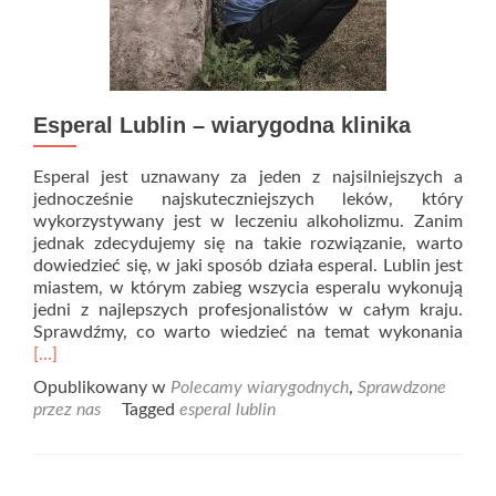
Esperal Lublin – wiarygodna klinika
Esperal jest uznawany za jeden z najsilniejszych a
jednocześnie najskuteczniejszych leków, który
wykorzystywany jest w leczeniu alkoholizmu. Zanim
jednak zdecydujemy się na takie rozwiązanie, warto
dowiedzieć się, w jaki sposób działa esperal. Lublin jest
miastem, w którym zabieg wszycia esperalu wykonują
jedni z najlepszych profesjonalistów w całym kraju.
Rea
Sprawdźmy, co warto wiedzieć na temat wykonania
mor
[…]
abo
Opublikowany w
Polecamy wiarygodnych
,
Sprawdzone
Espe
przez nas
Tagged
esperal lublin
Lubl
–
wia
klin