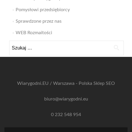
Pomysłowi przedsiębiorcy
Sprawdzone przez nas
WEB Rozmaitości
Szukaj:
Wiarygodni.EU / Warszawa - Polska
Sklep SEO
biuro@wiarygodni.eu
0 232 548 954