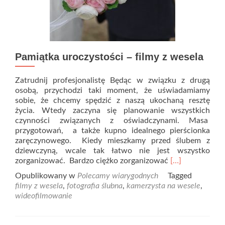
Pamiątka uroczystości – filmy z wesela
Zatrudnij profesjonalistę Będąc w związku z drugą
osobą, przychodzi taki moment, że uświadamiamy
sobie, że chcemy spędzić z naszą ukochaną resztę
życia. Wtedy zaczyna się planowanie wszystkich
czynności związanych z oświadczynami. Masa
przygotowań, a także kupno idealnego pierścionka
zaręczynowego. Kiedy mieszkamy przed ślubem z
dziewczyną, wcale tak łatwo nie jest wszystko
Read
zorganizować. Bardzo ciężko zorganizować
[…]
more
Opublikowany w
Polecamy wiarygodnych
Tagged
about
filmy z wesela
,
fotografia ślubna
,
kamerzysta na wesele
,
Pamiątka
wideofilmowanie
uroczystości
–
filmy