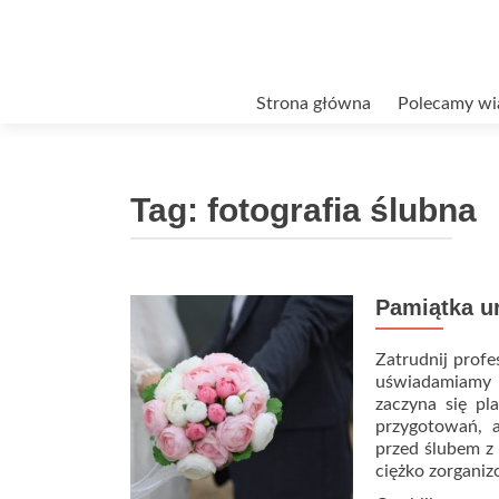
Przejdź
Strona główna
Polecamy wi
do
treści
Tag:
fotografia ślubna
Pamiątka ur
Zatrudnij profe
uświadamiamy 
zaczyna się p
przygotowań, a
przed ślubem z
ciężko zorgani