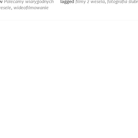
 w
Polecamy wiarygodnych
Tagged
filmy z wesela
,
fotografia ślub
about
esele
,
wideofilmowanie
Pamiątka
uroczystości
–
filmy
z
wesela