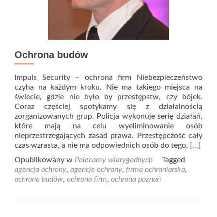
Ochrona budów
Impuls Security – ochrona firm Niebezpieczeństwo
czyha na każdym kroku. Nie ma takiego miejsca na
świecie, gdzie nie było by przestępstw, czy bójek.
Coraz częściej spotykamy się z działalnością
zorganizowanych grup. Policja wykonuje serię działań,
które mają na celu wyeliminowanie osób
nieprzestrzegających zasad prawa. Przestępczość cały
Read
czas wzrasta, a nie ma odpowiednich osób do tego,
[…]
more
Opublikowany w
Polecamy wiarygodnych
Tagged
about
agencja ochrony
,
agencje ochrony
,
firma ochroniarska
,
Ochron
ochrona budów
,
ochrona firm
,
ochrona poznań
budów