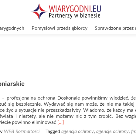
arygodnych
Pomysłowi przedsiębiorcy
Sprawdzone przez 
oniarskie
y – profesjonalna ochrona Doskonale powinniśmy wiedzieć, ż
czuć się bezpiecznie. Wydawać się nam może, że nie ma takiej
ące życiu sytuacje nie przeszkadzałyby. Wiadomo, że każdy ma
świata i niestety, ale nie możemy nic z tym zrobić. Bez wzg
Read
wiecie powinno eliminować
[…]
more
 w
WEB Rozmaitości
Tagged
agencja ochrony
,
agencje ochrony
,
fi
about