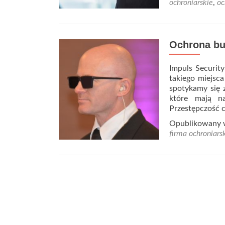
ochroniarskie
,
oc
Ochrona b
Impuls Securit
takiego miejsca
spotykamy się z
które mają na
Przestępczość c
Opublikowany
firma ochroniars