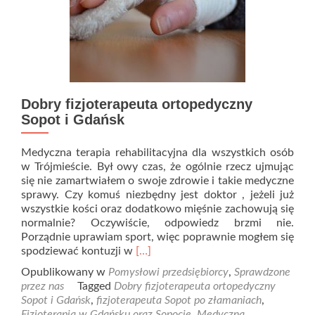
Dobry fizjoterapeuta ortopedyczny
Sopot i Gdańsk
Medyczna terapia rehabilitacyjna dla wszystkich osób
w Trójmieście. Był owy czas, że ogólnie rzecz ujmując
się nie zamartwiałem o swoje zdrowie i takie medyczne
sprawy. Czy komuś niezbędny jest doktor , jeżeli już
wszystkie kości oraz dodatkowo mięśnie zachowują się
normalnie? Oczywiście, odpowiedz brzmi nie.
Porządnie uprawiam sport, więc poprawnie mogłem się
Read
spodziewać kontuzji w
[…]
more
Opublikowany w
Pomysłowi przedsiębiorcy
,
Sprawdzone
about
przez nas
Tagged
Dobry fizjoterapeuta ortopedyczny
Dobry
Sopot i Gdańsk
,
fizjoterapeuta Sopot po złamaniach
,
fizjoterapeuta
Fizjoterapia w Gdańsku oraz Sopocie
,
Medyczna