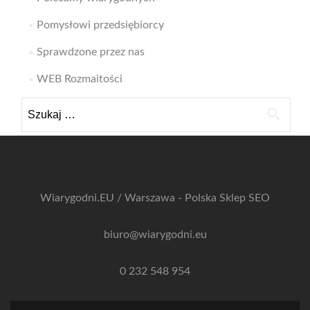
Pomysłowi przedsiębiorcy
Sprawdzone przez nas
WEB Rozmaitości
Szukaj:
Wiarygodni.EU / Warszawa - Polska
Sklep SEO
biuro@wiarygodni.eu
0 232 548 954