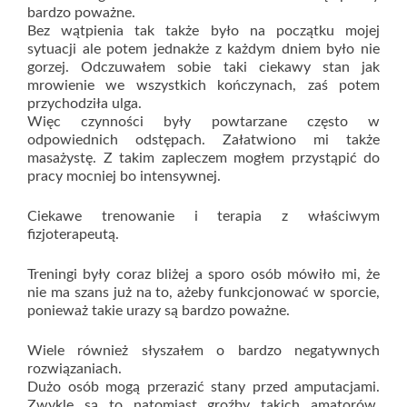
bardzo poważne.
Bez wątpienia tak także było na początku mojej
sytuacji ale potem jednakże z każdym dniem było nie
gorzej. Odczuwałem sobie taki ciekawy stan jak
mrowienie we wszystkich kończynach, zaś potem
przychodziła ulga.
Więc czynności były powtarzane często w
odpowiednich odstępach. Załatwiono mi także
masażystę. Z takim zapleczem mogłem przystąpić do
pracy mocniej bo intensywnej.
Ciekawe trenowanie i terapia z właściwym
fizjoterapeutą.
Treningi były coraz bliżej a sporo osób mówiło mi, że
nie ma szans już na to, ażeby funkcjonować w sporcie,
ponieważ takie urazy są bardzo poważne.
Wiele również słyszałem o bardzo negatywnych
rozwiązaniach.
Dużo osób mogą przerazić stany przed amputacjami.
Zwykle są to natomiast groźby takich amatorów.