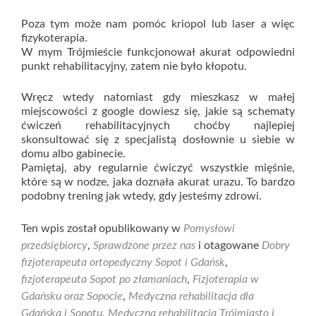
Poza tym może nam pomóc kriopol lub laser a więc
fizykoterapia.
W mym Trójmieście funkcjonował akurat odpowiedni
punkt rehabilitacyjny, zatem nie było kłopotu.
Wręcz wtedy natomiast gdy mieszkasz w małej
miejscowości z google dowiesz się, jakie są schematy
ćwiczeń rehabilitacyjnych choćby najlepiej
skonsultować się z specjalistą dosłownie u siebie w
domu albo gabinecie.
Pamiętaj, aby regularnie ćwiczyć wszystkie mięśnie,
które są w nodze, jaka doznała akurat urazu. To bardzo
podobny trening jak wtedy, gdy jesteśmy zdrowi.
Ten wpis został opublikowany w
Pomysłowi
przedsiębiorcy
,
Sprawdzone przez nas
i otagowane
Dobry
fizjoterapeuta ortopedyczny Sopot i Gdańsk
,
fizjoterapeuta Sopot po złamaniach
,
Fizjoterapia w
Gdańsku oraz Sopocie
,
Medyczna rehabilitacja dla
Gdańska i Sopotu
,
Medyczna rehabilitacja Trójmiasto i