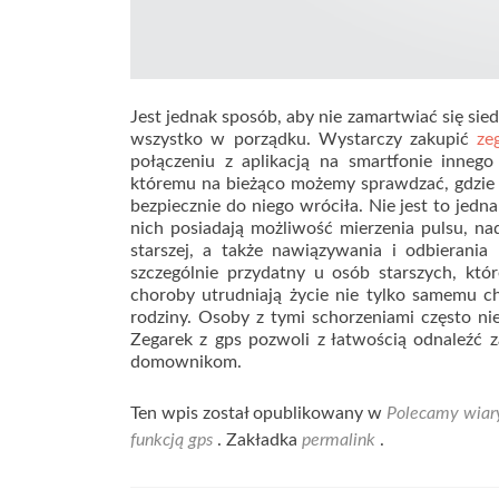
Jest jednak sposób, aby nie zamartwiać się sie
wszystko w porządku. Wystarczy zakupić
ze
połączeniu z aplikacją na smartfonie inneg
któremu na bieżąco możemy sprawdzać, gdzie o
bezpiecznie do niego wróciła. Nie jest to jedn
nich posiadają możliwość mierzenia pulsu, n
starszej, a także nawiązywania i odbierani
szczególnie przydatny u osób starszych, któ
choroby utrudniają życie nie tylko samemu c
rodziny. Osoby z tymi schorzeniami często ni
Zegarek z gps pozwoli z łatwością odnaleźć 
domownikom.
Ten wpis został opublikowany w
Polecamy wiar
funkcją gps
. Zakładka
permalink
.