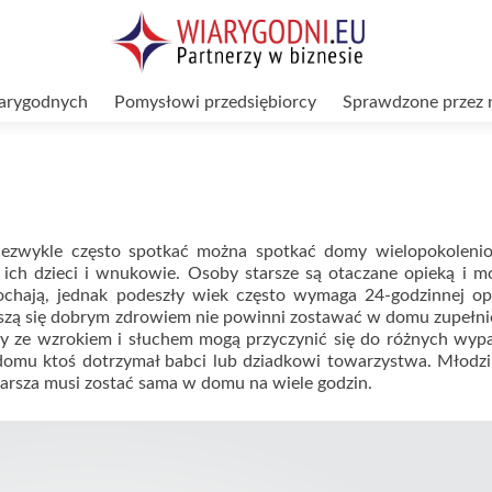
arygodnych
Pomysłowi przedsiębiorcy
Sprawdzone przez 
niezwykle często spotkać można spotkać domy wielopokoleni
 ich dzieci i wnukowie. Osoby starsze są otaczane opieką i m
 kochają, jednak podeszły wiek często wymaga 24-godzinnej op
eszą się dobrym zdrowiem nie powinni zostawać w domu zupełni
my ze wzrokiem i słuchem mogą przyczynić się do różnych wyp
domu ktoś dotrzymał babci lub dziadkowi towarzystwa. Młodzi
starsza musi zostać sama w domu na wiele godzin.