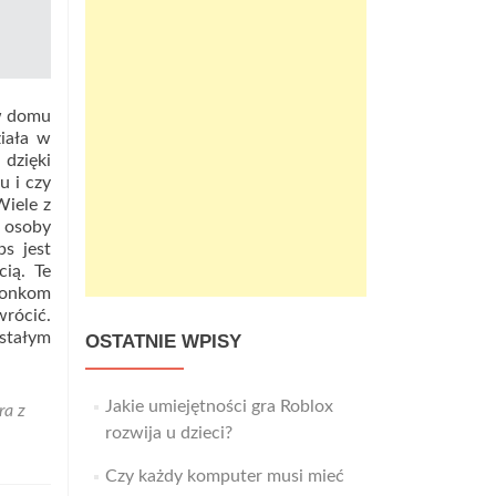
 w domu
ziała w
dzięki
u i czy
Wiele z
a osoby
s jest
cią. Te
złonkom
wrócić.
ostałym
OSTATNIE WPISY
Jakie umiejętności gra Roblox
ra z
rozwija u dzieci?
Czy każdy komputer musi mieć