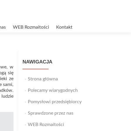
nas
WEB Rozmaitości
Kontakt
NAWIGACJA
owe, w
ogą się
ieki ze
Strona główna
e sami,
adków.
Polecamy wiarygodnych
 ludzie
Pomysłowi przedsiębiorcy
Sprawdzone przez nas
WEB Rozmaitości