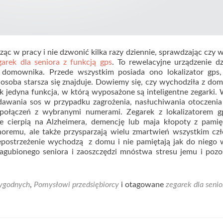
dząc w pracy i nie dzwonić kilka razy dziennie, sprawdzając czy
garek dla seniora z funkcją gps
. To rewelacyjne urządzenie d
o domownika. Przede wszystkim posiada ono lokalizator gps, 
soba starsza się znajduje. Dowiemy się, czy wychodziła z dom
ak jedyna funkcja, w którą wyposażone są inteligentne zegarki. 
adawania sos w przypadku zagrożenia, nasłuchiwania otoczeni
a połączeń z wybranymi numerami. Zegarek z lokalizatorem gp
re cierpią na Alzheimera, demencję lub maja kłopoty z pamię
horemu, ale także przysparzają wielu zmartwień wszystkim c
epostrzeżenie wychodzą z domu i nie pamiętają jak do niego 
zagubionego seniora i zaoszczędzi mnóstwa stresu jemu i poz
ygodnych
,
Pomysłowi przedsiębiorcy
i otagowane
zegarek dla senio