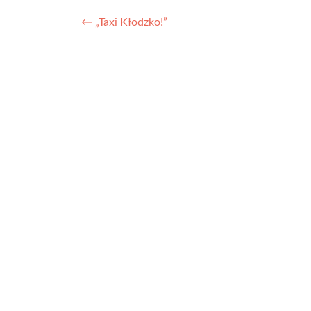
Nawigacja
←
„Taxi Kłodzko!”
wpisu