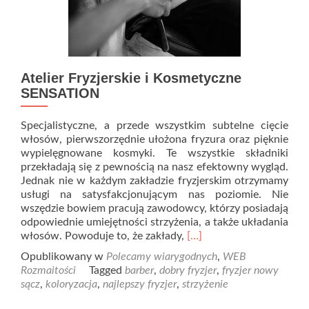
Atelier Fryzjerskie i Kosmetyczne
SENSATION
Specjalistyczne, a przede wszystkim subtelne cięcie
włosów, pierwszorzędnie ułożona fryzura oraz pięknie
wypielęgnowane kosmyki. Te wszystkie składniki
przekładają się z pewnością na nasz efektowny wygląd.
Jednak nie w każdym zakładzie fryzjerskim otrzymamy
usługi na satysfakcjonującym nas poziomie. Nie
wszędzie bowiem pracują zawodowcy, którzy posiadają
odpowiednie umiejętności strzyżenia, a także układania
Read
włosów. Powoduje to, że zakłady,
[…]
more
Opublikowany w
Polecamy wiarygodnych
,
WEB
about
Rozmaitości
Tagged
barber
,
dobry fryzjer
,
fryzjer nowy
Atelier
sącz
,
koloryzacja
,
najlepszy fryzjer
,
strzyżenie
Fryzjerskie
i