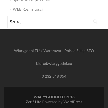
Sprawdzone przez nas
WEB Rozmaitości
Szukaj:
Wiarygodni.EU / Warszawa - Polska
Sklep SEO
biuro@wiarygodni.eu
0 232 548 954
WIARYGODNI.EU 2016
Zerif Lite
Powered by
WordPress