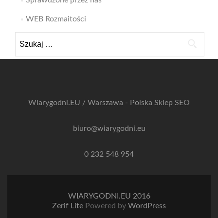
Sprawdzone przez nas
WEB Rozmaitości
Szukaj:
Wiarygodni.EU / Warszawa - Polska
Sklep SEO
biuro@wiarygodni.eu
0 232 548 954
WIARYGODNI.EU 2016
Zerif Lite
Powered by
WordPress