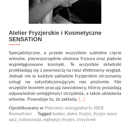
Atelier Fryzjerskie i Kosmetyczne
SENSATION
Specjalistyczne, a przede wszystkim subtelne cięcie
włosów, pierwszorzędnie ułożona fryzura oraz pięknie
wypielęgnowane kosmyki. Te wszystkie składniki
przekładają się z pewnością na nasz efektowny wygląd.
Jednak nie w każdym zakładzie fryzjerskim otrzymamy
usługi na satysfakcjonującym nas poziomie. Nie
wszędzie bowiem pracują zawodowcy, którzy posiadają
odpowiednie umiejętności strzyżenia, a także układania
Read
włosów. Powoduje to, że zakłady,
[…]
more
Opublikowany w
Polecamy wiarygodnych
,
WEB
about
Rozmaitości
Tagged
barber
,
dobry fryzjer
,
fryzjer nowy
Atelier
sącz
,
koloryzacja
,
najlepszy fryzjer
,
strzyżenie
Fryzjerskie
i