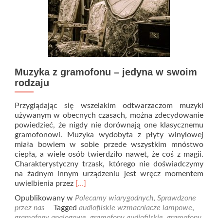
Muzyka z gramofonu – jedyna w swoim
rodzaju
Przyglądając się wszelakim odtwarzaczom muzyki
używanym w obecnych czasach, można zdecydowanie
powiedzieć, że nigdy nie dorównają one klasycznemu
gramofonowi. Muzyka wydobyta z płyty winylowej
miała bowiem w sobie przede wszystkim mnóstwo
ciepła, a wiele osób twierdziło nawet, że coś z magii.
Charakterystyczny trzask, którego nie doświadczymy
na żadnym innym urządzeniu jest wręcz momentem
Read
uwielbienia przez
[…]
more
Opublikowany w
Polecamy wiarygodnych
,
Sprawdzone
about
przez nas
Tagged
audiofilskie wzmacniacze lampowe
,
Muzyka
gramofony analogowe
,
gramofony audiofilskie
,
gramofony