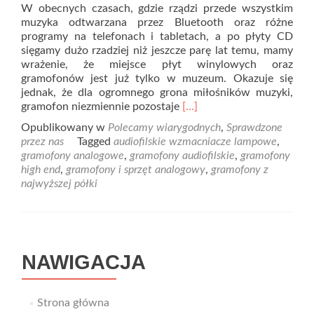
W obecnych czasach, gdzie rządzi przede wszystkim
muzyka odtwarzana przez Bluetooth oraz różne
programy na telefonach i tabletach, a po płyty CD
sięgamy dużo rzadziej niż jeszcze parę lat temu, mamy
wrażenie, że miejsce płyt winylowych oraz
gramofonów jest już tylko w muzeum. Okazuje się
jednak, że dla ogromnego grona miłośników muzyki,
Read
gramofon niezmiennie pozostaje
[…]
more
Opublikowany w
Polecamy wiarygodnych
,
Sprawdzone
about
przez nas
Tagged
audiofilskie wzmacniacze lampowe
,
Jedyne
gramofony analogowe
,
gramofony audiofilskie
,
gramofony
w
high end
,
gramofony i sprzęt analogowy
,
gramofony z
swoim
najwyższej półki
rodzaju
gramofony
analogowe
NAWIGACJA
Strona główna