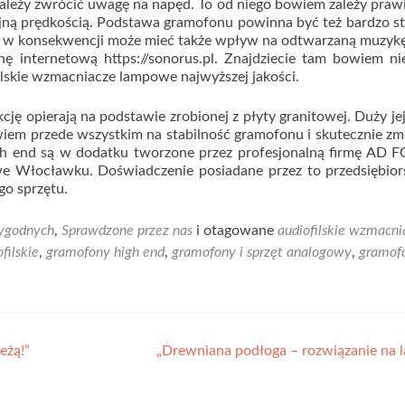
 należy zwrócić uwagę na napęd. To od niego bowiem zależy pra
jną prędkością. Podstawa gramofonu powinna być też bardzo st
o w konsekwencji może mieć także wpływ na odtwarzaną muzykę
ę internetową https://sonorus.pl. Znajdziecie tam bowiem ni
ilskie wzmacniacze lampowe najwyższej jakości.
ję opierają na podstawie zrobionej z płyty granitowej. Duży jej
iem przede wszystkim na stabilność gramofonu i skutecznie zm
igh end są w dodatku tworzone przez profesjonalną firmę AD 
 Włocławku. Doświadczenie posiadane przez to przedsiębior
go sprzętu.
ygodnych
,
Sprawdzone przez nas
i otagowane
audiofilskie wzmacni
filskie
,
gramofony high end
,
gramofony i sprzęt analogowy
,
gramof
eżą!”
„Drewniana podłoga – rozwiązanie na 