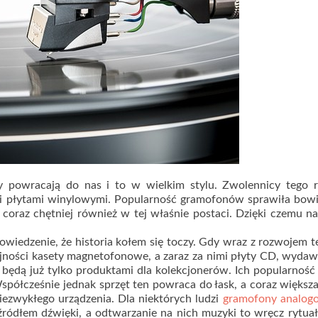
ny powracają do nas i to w wielkim stylu. Zwolennicy tego r
ymi płytami winylowymi. Popularność gramofonów sprawiła bow
coraz chętniej również w tej właśnie postaci. Dzięki czemu n
powiedzenie, że historia kołem się toczy. Gdy wraz z rozwojem t
ejności kasety magnetofonowe, a zaraz za nimi płyty CD, wydaw
 będą już tylko produktami dla kolekcjonerów. Ich popularnoś
spółcześnie jednak sprzęt ten powraca do łask, a coraz większa
ezwykłego urządzenia. Dla niektórych ludzi
gramofony analog
źródłem dźwięki, a odtwarzanie na nich muzyki to wręcz rytuał