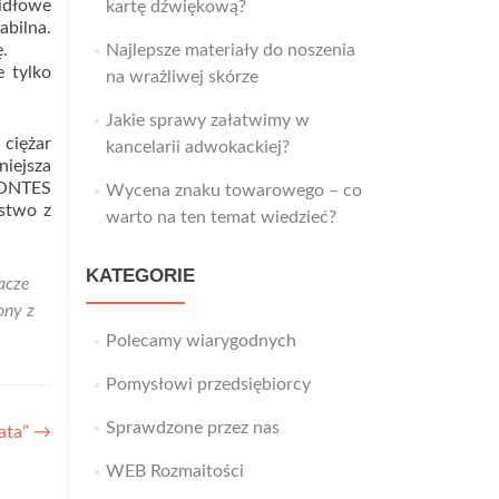
widłowe
kartę dźwiękową?
abilna.
.
Najlepsze materiały do noszenia
e tylko
na wrażliwej skórze
Jakie sprawy załatwimy w
 ciężar
kancelarii adwokackiej?
niejsza
FONTES
Wycena znaku towarowego – co
stwo z
warto na ten temat wiedzieć?
KATEGORIE
acze
ony z
Polecamy wiarygodnych
Pomysłowi przedsiębiorcy
Sprawdzone przez nas
lata”
→
WEB Rozmaitości