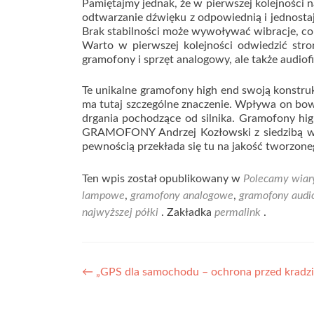
Pamiętajmy jednak, że w pierwszej kolejności
odtwarzanie dźwięku z odpowiednią i jednosta
Brak stabilności może wywoływać wibracje, c
Warto w pierwszej kolejności odwiedzić stron
gramofony i sprzęt analogowy, ale także audiof
Te unikalne gramofony high end swoją konstrukc
ma tutaj szczególne znaczenie. Wpływa on bow
drgania pochodzące od silnika. Gramofony h
GRAMOFONY Andrzej Kozłowski z siedzibą we
pewnością przekłada się tu na jakość tworzone
Ten wpis został opublikowany w
Polecamy wiar
lampowe
,
gramofony analogowe
,
gramofony audio
najwyższej półki
. Zakładka
permalink
.
Nawigacja
←
„GPS dla samochodu – ochrona przed kradzi
wpisu