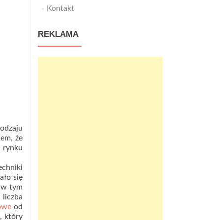
Kontakt
REKLAMA
odzaju
iem, że
a rynku
echniki
ało się
ć w tym
 liczba
owe
od
, który