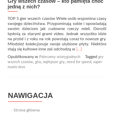
Gry wszech czasów – kto pamięta choć
jedną z nich?
TOP 5 gier wszech czasów Wiele osób wspomina czasy
swojego dzieciństwa. Przypominają sobie i opowiadają
swoim dzieciom jak cudowne rzeczy mieli. Dorośli
tęsknią za starymi grami video. Jednak wszystko idzie
na przód i z roku na rok powstają coraz to nowsze gry.
Młodzież kolekcjonuje swoje ulubione płyty. Niektóre
Read
stają się kultowe inne zaś odchodzą w
[…]
more
Opublikowany w
Polecamy wiarygodnych
Tagged
gry
about
wszech czasów
,
gta
,
najlepsze gry
,
need for speed
,
super
Gry
mario bros
wszech
czasów
–
kto
pamięta
NAWIGACJA
choć
jedną
z
nich?
Strona główna