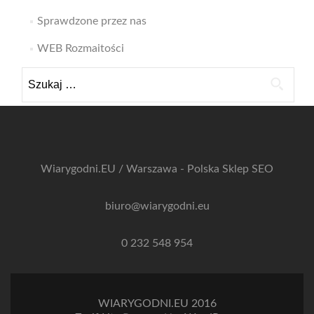
Sprawdzone przez nas
WEB Rozmaitości
Szukaj:
Wiarygodni.EU / Warszawa - Polska
Sklep SEO
biuro@wiarygodni.eu
0 232 548 954
WIARYGODNI.EU 2016