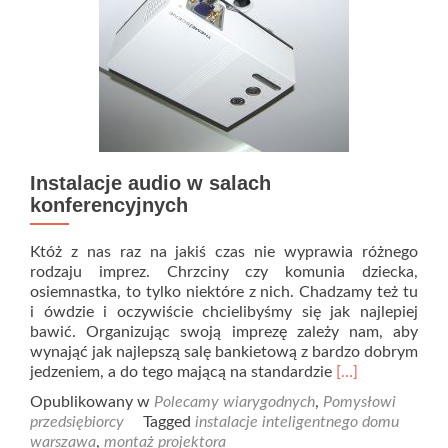
Instalacje audio w salach
konferencyjnych
Któż z nas raz na jakiś czas nie wyprawia różnego
rodzaju imprez. Chrzciny czy komunia dziecka,
osiemnastka, to tylko niektóre z nich. Chadzamy też tu
i ówdzie i oczywiście chcielibyśmy się jak najlepiej
bawić. Organizując swoją imprezę zależy nam, aby
wynająć jak najlepszą salę bankietową z bardzo dobrym
Read
jedzeniem, a do tego mającą na standardzie
[…]
more
Opublikowany w
Polecamy wiarygodnych
,
Pomysłowi
about
przedsiębiorcy
Tagged
instalacje inteligentnego domu
Instalacje
warszawa
,
montaż projektora