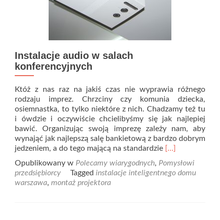
Instalacje audio w salach
konferencyjnych
Któż z nas raz na jakiś czas nie wyprawia różnego
rodzaju imprez. Chrzciny czy komunia dziecka,
osiemnastka, to tylko niektóre z nich. Chadzamy też tu
i ówdzie i oczywiście chcielibyśmy się jak najlepiej
bawić. Organizując swoją imprezę zależy nam, aby
wynająć jak najlepszą salę bankietową z bardzo dobrym
Read
jedzeniem, a do tego mającą na standardzie
[…]
more
Opublikowany w
Polecamy wiarygodnych
,
Pomysłowi
about
przedsiębiorcy
Tagged
instalacje inteligentnego domu
Instalacje
warszawa
,
montaż projektora
audio
w
salach
konferencyjnyc